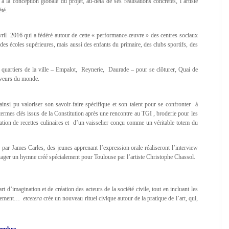
à la conception globale du projet, au-delà de ses réalisations concrètes, l’artiste
été.
ril 2016 qui a fédéré autour de cette « performance-œuvre » des centres sociaux
des écoles supérieures, mais aussi des enfants du primaire, des clubs sportifs, des
s quartiers de la ville – Empalot, Reynerie, Daurade – pour se clôturer, Quai de
saveurs du monde.
nsi pu valoriser son savoir-faire spécifique et son talent pour se confronter à
s termes clés issus de la Constitution après une rencontre au TGI , broderie pour les
éation de recettes culinaires et d’un vaisselier conçu comme un véritable totem du
 par James Carles, des jeunes apprenant l’expression orale réaliseront l’interview
rtager un hymne créé spécialement pour Toulouse par l’artiste Christophe Chassol.
 d’imagination et de création des acteurs de la société civile, tout en incluant les
isolement…
etcetera
crée un nouveau rituel civique autour de la pratique de l’art, qui,
tembre