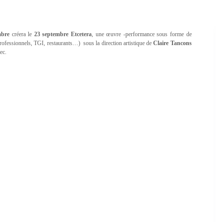
mbre
créera le
23 septembre Etcetera
, une œuvre -performance sous forme de
 professionnels, TGI, restaurants…) sous la direction artistique de
Claire Tancons
ec.