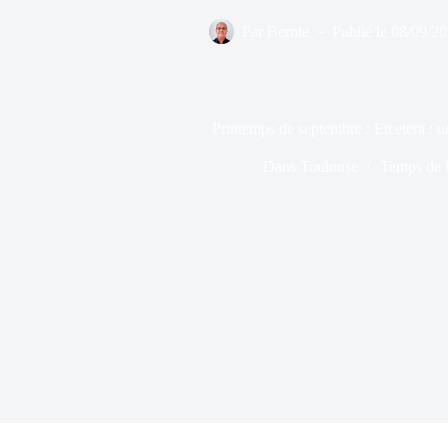
Par
Bernie
Publié le
08/09/2
Printemps de septembre : Etcetera : un
Dans
Toulouse
Temps de l