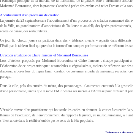
l’esthétique politique de la marche, de la mascarade, de la parade. Elle a étroitement associé 
Mohamed Bourouissa, dont la pratique s’attache à parler des exclus et à relier l’artiste et la soci
Aboutissement d’un processus de création
La journée du 23 septembre sera l’aboutissement d’un processus de création commencé dès av
de la Ville, un grand nombre d’associations de Toulouse et au-delà, des lycées professionnels, 
écoles de danse, des restaurateurs…
Ce jour-là, chacun jouera sa partition dans des « tableaux vivants » répartis dans différent
l’Exil, par le tableau final qui prendra la forme d’un banquet-performance où se mêleront les 
Direction artistique de Claire Tancons et Mohamed Bourouissa
Lors d’ateliers proposés par Mohamed Bourouissa et Claire Tancons , chaque participant a ai
l’élaboration de ce projet artistique : automobiles « végétalisées », ateliers de réflexion sur de
drapeaux arborés lors du repas final, création de costumes à partir de matériaux recyclés, cr
partage…
Dans la ville, près des entrées du métro, des personnages s’animeront entrainés à la gestuelle
d’une personnalité, tandis que la radio FMR posera ses micros à l’Adresse pour diffuser et pa
Véritable œuvre d’art protéiforme qui bouscule les codes en donnant à voir et à entendre la part
thèmes de l’exclusion, de l’environnement, du rapport à la justice, au multiculturalisme, à l’
s’il est ancré dans la réalité n’oublie pas le sens de la fête populaire.
Printemps de sep