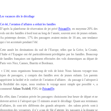
Les vacances dès le décollage
Cet été, l’aviation d’affaires a séduit les familles
D’après la plateforme de réservation de jet privé
PrivateFly
, en moyenne 20% des
vols ont des familles à bord tout au long de l’année, souvent avec de jeunes enfants.
Au printemps dernier, 17% des passagers avaient moins de 16 ans, une tendance
qui s’est accentuée pendant l’été.
Cette année les destinations du sud de l’Europe, telles que la Grèce, la Croatie,
l’Italie et l’Espagne ont été particulièrement privilégiées par les familles. Beaucoup
de familles françaises ont également effectuées des vols domestiques au départ de
Paris vers Nice, Cannes, Biarritz et Bordeaux.
« L’été, nous organisons beaucoup de vols de loisir. Nous faisons voyager tous
types de passagers, y compris des familles avec de jeunes enfants. Les parents
apprécient la facilité et le confort de l’aviation d’affaires : du passage à l’aéroport à
la flexibilité des repas, nous rendons le voyage aussi simple que possible », a
commenté
Adam Twidell
, PDG de
PrivateFly
.
En effet, dans l’aviation privée les passagers choisissent leur heure de départ et ne
doivent arriver à l’aéroport que 15 minutes avant le décollage. Quant aux terminaux
d’affaires, ils sont très différents des grands aéroports : des salons privés sont à
disposition des voyageurs, il n’y a pas de file d’attente, les passages à la douane se