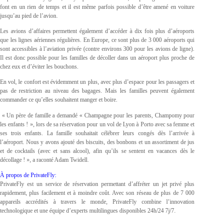
font en un rien de temps et il est même parfois possible d’être amené en voiture
jusqu’au pied de l’avion.
Les avions d’affaires permettent également d’accéder à dix fois plus d’aéroports
que les lignes aériennes régulières. En Europe, ce sont plus de 3 000 aéroports qui
sont accessibles à l’aviation privée (contre environs 300 pour les avions de ligne).
Il est donc possible pour les familles de décoller dans un aéroport plus proche de
chez eux et d’éviter les bouchons.
En vol, le confort est évidemment un plus, avec plus d’espace pour les passagers et
pas de restriction au niveau des bagages. Mais les familles peuvent également
commander ce qu’elles souhaitent manger et boire.
« Un père de famille a demandé « Champagne pour les parents, Champomy pour
les enfants ! », lors de sa réservation pour un vol de Lyon à Porto avec sa femme et
ses trois enfants. La famille souhaitait célébrer leurs congés dès l’arrivée à
l’aéroport. Nous y avons ajouté des biscuits, des bonbons et un assortiment de jus
et de cocktails (avec et sans alcool), afin qu’ils se sentent en vacances dès le
décollage ! », a raconté Adam Twidell.
À propos de PrivateFly:
PrivateFly est un service de réservation permettant d’affréter un jet privé plus
rapidement, plus facilement et à moindre coût. Avec son réseau de plus de 7 000
appareils accrédités à travers le monde, PrivateFly combine l’innovation
technologique et une équipe d’experts multilingues disponibles 24h/24 7j/7.