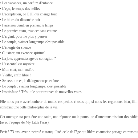
• Les vacances, un parfum d'enfance
• L'ego, le temps des selfies
• L'acceptation, ce OUI qui change tout
• Le blues du dimanche soir
• Faire son deuil, en prenant le temps
• Le premier texto, avancer sans crainte
• L'argent, pour ne plus y penser
• Le couple, s'aimer longtemps c'est possible
• L'énergie du silence
• Cuisiner, un exercice spirituel
• La joie, apprentissage ou contagion ?
• L'essentiel est mystère
• Mon chat, mon maître
• Vieillir, enfin libre !
• Se ressourcer, le dialogue corps et âme
• Le couple , s'aimer longtemps, c'est possible
• Insatisfaite ? Très utile pour trouver de nouvelles voies
Elle nous parle avec bonheur de toutes ces petites choses qui, si nous les regardons bien, ill
construit une belle philosophie de la vie.
Cet ouvrage est peut-être une suite, une réponse ou la poursuite d’une transmission des vidé
(avec l’équipe de My Little Paris).
Ecrit à 73 ans, avec sincérité et tranquillité, celle de l'âge qui libère et autorise partage et transm