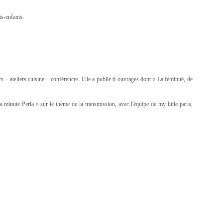
ts-enfants.
 – ateliers cuisine – conférences. Elle a publié 6 ouvrages dont « La féminité, de
inute Perla » sur le thème de la transmission, avec l'équipe de my little paris,