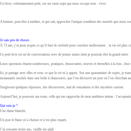
Un livre, volontairement petit, sur un vaste sujet qui nous occupe tous : vivre.
A butiner, peut-être à méditer, et qui sait, approcher l'unique condition des mortels que nous som
Je sais peu de choses.
À 73 ans, j’ai juste acquis ce qu’il faut de sérénité pour conclure tardivement : la vie est plus s
Ce petit livre est né de conversations avec de jeunes amies dont je pourrais être la grand-mère.
Leurs questions étaient nombreuses, pratiques, émouvantes, neuves et éternelles à la fois ; leur c
Ici, je partage avec elles et vous ce que la vie m’a appris. Sur une quarantaine de sujets, je t
instantanés stockés dans une boîte à chaussures, que l’on découvre un jour où l’on cherchait au
Surgissent quelques réponses, des découvertes, tant de sensations et des mystères surtout.
Aujourd’hui, je poursuis ma route, celle qui me rapproche de mon ambition intime : l’acceptation
Qui suis-je ?
Une dame blanche.
Un jour le blanc m’a choisie et n’est plus reparti.
J’ai soixante-treize ans, vieillir me plaît.