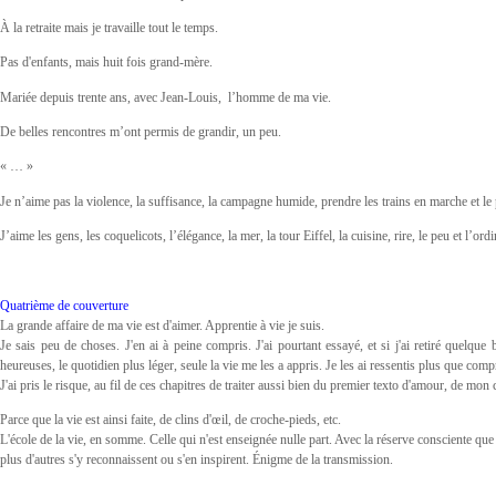
À la retraite mais je travaille tout le temps.
Pas d'enfants, mais huit fois grand-mère.
Mariée depuis trente ans, avec Jean-Louis, l’homme de ma vie.
De belles rencontres m’ont permis de grandir, un peu.
« … »
Je n’aime pas la violence, la suffisance, la campagne humide, prendre les trains en marche et le
J’aime les gens, les coquelicots, l’élégance, la mer, la tour Eiffel, la cuisine, rire, le peu et l’o
Quatrième de couverture
La grande affaire de ma vie est d'aimer. Apprentie à vie je suis.
Je sais peu de choses. J'en ai à peine compris. J'ai pourtant essayé, et si j'ai retiré quelque
heureuses, le quotidien plus léger, seule la vie me les a appris. Je les ai ressentis plus que comp
J'ai pris le risque, au fil de ces chapitres de traiter aussi bien du premier texto d'amour, de mo
Parce que la vie est ainsi faite, de clins d'œil, de croche-pieds, etc.
L'école de la vie, en somme. Celle qui n'est enseignée nulle part. Avec la réserve consciente que
plus d'autres s'y reconnaissent ou s'en inspirent. Énigme de la transmission.