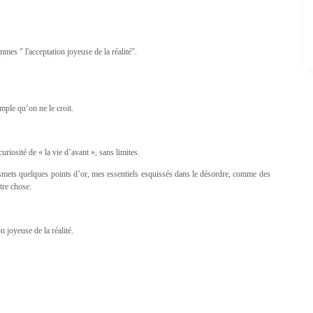
mes " l'acceptation joyeuse de la réalité".
imple qu’on ne le croit.
uriosité de « la vie d’avant », sans limites.
ransmets quelques points d’or, mes essentiels esquissés dans le désordre, comme des
tre chose.
 joyeuse de la réalité.