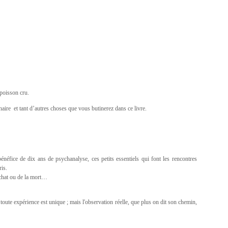
 poisson cru.
rdinaire et tant d’autres choses que vous butinerez dans ce livre.
 bénéfice de dix ans de psychanalyse, ces petits essentiels qui font les rencontres
ris.
n chat ou de la mort…
 toute expérience est unique ; mais l'observation réelle, que plus on dit son chemin,