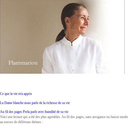
Ce que la vie m'a appris
La Dame blanche nous parle de la richesse de sa vie
Au fil des pages Perla parle avec humilité de sa vie
Voici une lecture qui a été des plus agréables. Au fil des pages, sans arrogance ou fausse modes
au travers de différents thèmes :