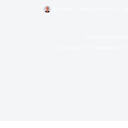
Par
Bernie
Publié le
15/09/2017
Da
Ce que la vie m’a appri
Dans
Lecture
2 commentaires
T