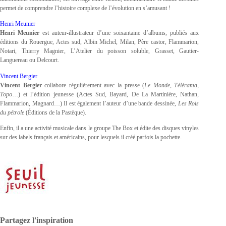
permet de comprendre l’histoire complexe de l’évolution en s’amusant !
Henri Meunier
Henri Meunier
est auteur-illustrateur d’une soixantaine d’albums, publiés aux
éditions du Rouergue, Actes sud, Albin Michel, Milan, Père castor, Flammarion,
Notari, Thierry Magnier, L’Atelier du poisson soluble, Grasset, Gautier-
Languereau ou Delcourt.
Vincent Bergier
Vincent Bergier
collabore régulièrement avec la presse (
Le Monde
,
Télérama
,
Topo
…) et l’édition jeunesse (Actes Sud, Bayard, De La Martinière, Nathan,
Flammarion, Magnard…) Il est également l’auteur d’une bande dessinée,
Les Rois
du pétrole
(Éditions de la Pastèque).
Enfin, il a une activité musicale dans le groupe The Box et édite des disques vinyles
sur des labels français et américains, pour lesquels il créé parfois la pochette.
Partagez l'inspiration