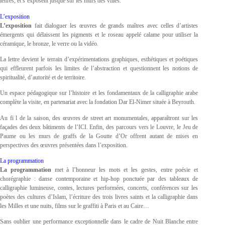
lettres, et s’exposent jusque sur les murs des villes.
L’exposition
L’exposition
fait dialoguer les œuvres de grands maîtres avec celles d’artistes
émergents qui délaissent les pigments et le roseau appelé calame pour utiliser la
céramique, le bronze, le verre ou la vidéo.
La lettre devient le terrain d’expérimentations graphiques, esthétiques et poétiques
qui effleurent parfois les limites de l’abstraction et questionnent les notions de
spiritualité, d’autorité et de territoire.
Un espace pédagogique sur l’histoire et les fondamentaux de la calligraphie arabe
complète la visite, en partenariat avec la fondation Dar El-Nimer située à Beyrouth.
Au fi l de la saison, des œuvres de street art monumentales, apparaîtront sur les
façades des deux bâtiments de l’ICI. Enfin, des parcours vers le Louvre, le Jeu de
Paume ou les murs de graffs de la Goutte d’Or offrent autant de mises en
perspectives des œuvres présentées dans l’exposition.
La programmation
La programmation
met à l’honneur les mots et les gestes, entre poésie et
chorégraphie : danse contemporaine et hip-hop ponctuée par des tableaux de
calligraphie lumineuse, contes, lectures performées, concerts, conférences sur les
poètes des cultures d’Islam, l’écriture des trois livres saints et la calligraphie dans
les Milles et une nuits, films sur le graffiti à Paris et au Caire…
Sans oublier une performance exceptionnelle dans le cadre de Nuit Blanche entre