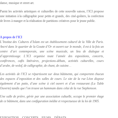
danse, musique et street art.
Parmi les activités artistiques et culturelles de cette nouvelle saison, l’ICI propose
une initiation à la calligraphie pour petits et grands, des ciné-goûters, la confection
de livres à manger et la réalisation de partitions créatives pour le jeune public.
A propos de l’ICI
L’Institut des Cultures d’Islam est un établissement culturel de la Ville de Paris.
Ancré dans le quartier de la Goutte d’Or et ouvert sur le monde, il est à la fois un
centre d’art contemporain, une scène musicale, un lieu de dialogue et
d’apprentissage. L’ICI organise toute l’année des expositions, concerts,
conférences, cafés littéraires, projections-débats, activités culturelles, cours
d’arabe, de wolof, de calligraphie, de chant, de cuisine…
Les activités de l’ICI se répartissent sur deux bâtiments, qui comportent chacun
des espaces d’exposition et des salles de cours. Le site de la rue Léon dispose
également d’un patio, d’une scène à ciel ouvert et d’un restaurant (La Table
Ouverte) tandis que l’on trouve un hammam dans celui de la rue Stephenson.
Une salle de prière, gérée par une association cultuelle, occupe le premier étage
de ce bâtiment, dans une configuration inédite et respectueuse de la loi de 1905.
EXPOSITION – CONCERTS – FILMS – DÉBATS