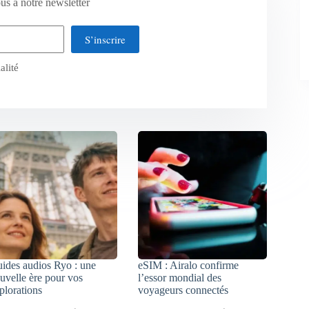
us à notre newsletter
S’inscrire
alité
ides audios Ryo : une
eSIM : Airalo confirme
uvelle ère pour vos
l’essor mondial des
plorations
voyageurs connectés