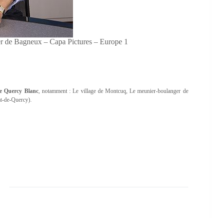
ier de Bagneux – Capa Pictures – Europe 1
e Quercy Blanc
, notamment : Le village de Montcuq, Le meunier-boulanger de
at-de-Quercy)
.