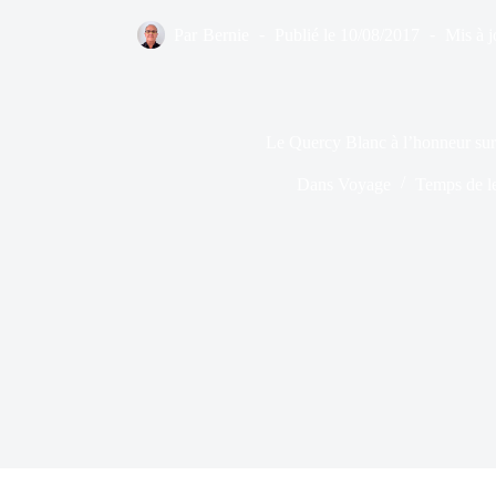
Par
Bernie
Publié le
10/08/2017
Mis à j
Le Quercy Blanc à l’honneur su
Dans
Voyage
Temps de l