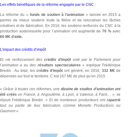
Les effets bénéfiques de la réforme engagée par le CNC :
La réforme du «
fonds de soutien à l’animation
» lancée en 2015 a
permis de mieux soutenir toute la filière et de relocaliser les tâches
créatives et de fabrication.
En 2016, les soutiens renforcés du CNC à la
production audiovisuelle pour l’animation ont augmenté de
70 %
avec
60 M€
d’aide.
L’impact des crédits d’impôt
Et «
le renforcement des
crédits d’impôt
voté par le Parlement pour
l’animation a eu des
résultats spectaculaires
» explique Frédérique
Bredin : Au total, les
crédits d’impôt
ont généré, en 2016,
332 M€
de
dépenses sur tout le territoire. C’est 167 M€ de plus qu’en 2015.
«
Grâce à toutes ces réformes,
une
dizaine de studios
d’animation
ont
été
créés
en France, à Angoulême, à Lyon, à Valence, à Paris… »,
se
réjouit Frédérique Bredin. «
Et de nombreux producteurs
ont
rapatrié
tout ou partie de leur fabrication, comme Monello Productions ou
Gaumont ».