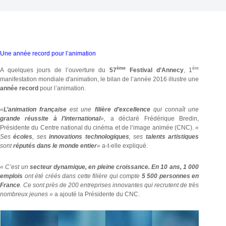
Une année record pour l’animation
ème
ère
A quelques jours de l’ouverture du
57
Festival d’Annecy
, 1
manifestation mondiale d'animation, le bilan de l’année 2016 illustre une
année record
pour l’animation.
«
L’animation française
est une
filière d’excellence
qui connaît une
grande réussite à l’international
»,
a déclaré
Frédérique Bredin,
Présidente du Centre national du cinéma et de l’image animée (CNC).
«
Ses
écoles
, ses
innovations
technologiques
, ses
talents artistiques
sont
réputés dans le monde entier
»
a-t-elle expliqué.
« C’est un
secteur dynamique, en pleine croissance. En 10 ans, 1 000
emplois
ont été créés dans cette filière qui compte
5 500 personnes en
France
. Ce sont près de 200 entreprises innovantes qui recrutent de très
nombreux jeunes »
a ajouté la Présidente du CNC.