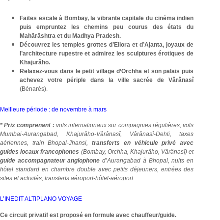
Faites escale à Bombay, la vibrante capitale du cinéma indien
puis empruntez les chemins peu courus des états du
Mahārāshtra et du Madhya Pradesh.
Découvrez les temples grottes d’Ellora et d’Ajanta, joyaux de
l’architecture rupestre et admirez les sculptures érotiques de
Khajurâho.
Relaxez-vous dans le petit village d’Orchha et son palais puis
achevez votre périple dans la ville sacrée de Vârânasî
(Bénarès).
Meilleure période : de novembre à mars
* Prix comprenant :
vols internationaux sur compagnies régulières, vols
Mumbai-Aurangabad, Khajurâho-Vârânasî, Vârânasî-Dehli, taxes
aériennes, train Bhopal-Jhansi,
transferts en véhicule privé avec
guides locaux francophones
(Bombay, Orchha, Khajurâho, Vârânasî) et
guide accompagnateur anglophone
d’Aurangabad à Bhopal, nuits en
hôtel standard en chambre double avec petits déjeuners, entrées des
sites et activités, transferts aéroport-hôtel-aéroport.
L’INEDIT ALTIPLANO VOYAGE
Ce circuit privatif
est proposé en formule avec chauffeur/guide.