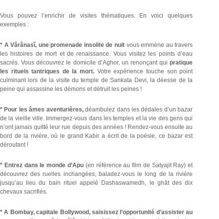
Vous pouvez l’enrichir de visites thématiques. En voici quelques
exemples :
* A Vârânasî, une promenade insolite
de nuit
vous emmène au travers
les histoires de mort et de renaissance. Vous visitez les points d’eau
sacrés. Vous découvrez le domicile d’Aghor, un renonçant qui
pratique
les rituels tantriques de la mort.
Votre expérience touche son point
culminant lors de la visite du temple de Sankata Devi, la déesse de la
peine qui assassine les démons et détruit les peines !
* Pour les âmes aventurières,
déambulez dans les dédales d’un bazar
de la vieille ville. Immergez-vous dans les temples et la vie des gens qui
n’ont jamais quitté leur rue depuis des années ! Rendez-vous ensuite au
bord de la rivière, où le grand Kabir a écrit de la poésie, ce bazar est
déroutant !
* Entrez dans le monde d’Apu
(en référence au film de
Satyajit Ray)
et
découvrez des ruelles inchangées, baladez-vous le long de la rivière
jusqu’au lieu du bain rituel appelé Dashaswamedh, le ghât des dix
chevaux sacrifiés.
* A Bombay, capitale Bollywood, saisissez l’opportunité d’assister au