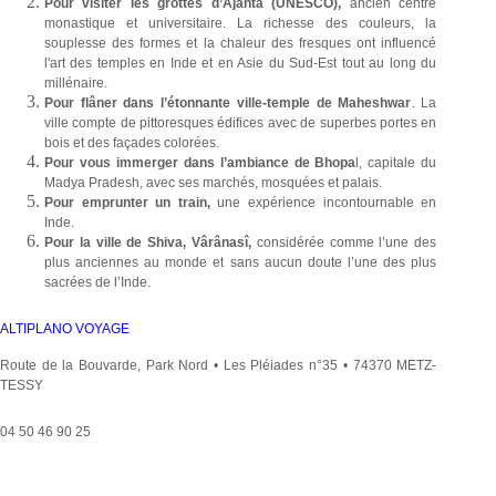
Pour visiter les grottes d’Ajanta (UNESCO),
ancien centre
monastique et universitaire. La richesse des couleurs, la
souplesse des formes et la chaleur des fresques ont influencé
l'art des temples en Inde et en Asie du Sud-Est tout au long du
millénaire.
Pour flâner dans l’étonnante ville-temple de Maheshwar
. La
ville compte de pittoresques édifices avec de superbes portes en
bois et des façades colorées.
Pour vous immerger dans l’ambiance de Bhopa
l, capitale du
Madya Pradesh, avec ses marchés, mosquées et palais.
Pour emprunter un train,
une expérience incontournable en
Inde.
Pour la ville de Shiva,
Vârânasî,
considérée comme l’une des
plus anciennes au monde et sans aucun doute l’une des plus
sacrées de l’Inde.
ALTIPLANO VOYAGE
Route de la Bouvarde, Park Nord • Les Pléiades n°35 • 74370 METZ-
TESSY
04 50 46 90 25