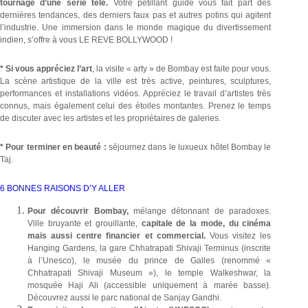
tournage d’une série télé.
Votre pétillant guide vous fait part des
dernières tendances, des derniers faux pas et autres potins qui agitent
l’industrie. Une immersion dans le monde magique du divertissement
indien, s’offre à vous LE REVE BOLLYWOOD !
* Si vous appréciez l’art
, la visite « arty » de Bombay est faite pour vous.
La scène artistique de la ville est très active, peintures, sculptures,
performances et installations vidéos. Appréciez le travail d’artistes très
connus, mais également celui des étoiles montantes. Prenez le temps
de discuter avec les artistes et les propriétaires de galeries.
* Pour terminer en beauté :
séjournez dans le luxueux
hôtel Bombay le
Taj.
6 BONNES RAISONS D’Y ALLER
Pour découvrir Bombay,
mélange détonnant de paradoxes.
Ville bruyante et grouillante,
capitale de la mode, du cinéma
mais aussi centre financier et commercial.
Vous
visitez les
Hanging Gardens, la gare Chhatrapati Shivaji Terminus (inscrite
à l’Unesco), le musée du prince de Galles (renommé «
Chhatrapati Shivaji Museum »), le temple Walkeshwar, la
mosquée Haji Ali (accessible uniquement à marée basse).
Découvrez aussi le parc national de Sanjay Gandhi.