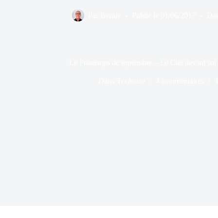
Par
Bernie
Publié le
01/06/2017
Da
Le Printemps de septembre – Le Ciel devant soi
Dans
Toulouse
4 commentaires
T