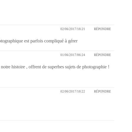
02/06/2017/18:21
RÉPONDRE
hotographique est parfois compliqué à gérer
01/06/2017/06:24
RÉPONDRE
otre histoire , offrent de superbes sujets de photographie !
02/06/2017/18:22
RÉPONDRE