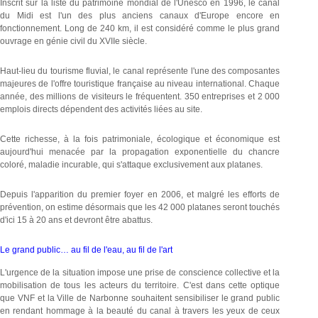
Inscrit sur la liste du patrimoine mondial de l'Unesco en 1996, le canal
du Midi est l'un des plus anciens canaux d'Europe encore en
fonctionnement. Long de 240 km, il est considéré comme le plus grand
ouvrage en génie civil du XVIIe siècle.
Haut-lieu du tourisme fluvial, le canal représente l'une des composantes
majeures de l'offre touristique française au niveau international. Chaque
année, des millions de visiteurs le fréquentent. 350 entreprises et 2 000
emplois directs dépendent des activités liées au site.
Cette richesse, à la fois patrimoniale, écologique et économique est
aujourd'hui menacée par la propagation exponentielle du chancre
coloré, maladie incurable, qui s'attaque exclusivement aux platanes.
Depuis l'apparition du premier foyer en 2006, et malgré les efforts de
prévention, on estime désormais que les 42 000 platanes seront touchés
d'ici 15 à 20 ans et devront être abattus.
Le grand public… au fil de l'eau, au fil de l'art
L'urgence de la situation impose une prise de conscience collective et la
mobilisation de tous les acteurs du territoire. C'est dans cette optique
que VNF et la Ville de Narbonne souhaitent sensibiliser le grand public
en rendant hommage à la beauté du canal à travers les yeux de ceux