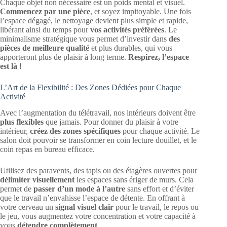
Chaque objet non nécessaire est un poids mental et visuel.
Commencez par une pièce
, et soyez impitoyable. Une fois
l’espace dégagé, le nettoyage devient plus simple et rapide,
libérant ainsi du temps pour
vos activités préférées
. Le
minimalisme stratégique vous permet d’investir dans
des
pièces de meilleure qualité
et plus durables, qui vous
apporteront plus de plaisir à long terme.
Respirez, l’espace
est là !
L’Art de la Flexibilité : Des Zones Dédiées pour Chaque
Activité
Avec l’augmentation du télétravail, nos intérieurs doivent être
plus flexibles
que jamais. Pour donner du plaisir à votre
intérieur,
créez des zones spécifiques
pour chaque activité. Le
salon doit pouvoir se transformer en coin lecture douillet, et le
coin repas en bureau efficace.
Utilisez des paravents, des tapis ou des étagères ouvertes pour
délimiter visuellement
les espaces sans ériger de murs. Cela
permet de
passer d’un mode à l’autre
sans effort et d’éviter
que le travail n’envahisse l’espace de détente. En offrant à
votre cerveau un
signal visuel clair
pour le travail, le repos ou
le jeu, vous augmentez votre concentration et votre capacité à
vous
détendre complètement
.