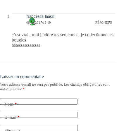
francesca laasri
08/06/2017/16:19
RÉPONDRE
c’est vrai , moi j’adore les senteurs et je collectionne les
bougies
bisessssssssssss
Laisser un commentaire
Votre adresse e-mail ne sera pas publiée.
Les champs obligatoires sont
indiqués avec
*
Nom
*
E-mail
*
Site web