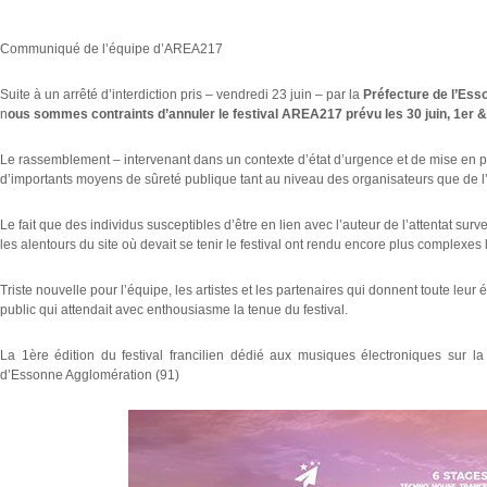
Communiqué de l’équipe d’AREA217
Suite à un arrêté d’interdiction pris – vendredi 23 juin – par la
Préfecture de l’Ess
n
ous sommes contraints d’annuler le festival AREA217 prévu les 30 juin, 1er & 
Le rassemblement – intervenant dans un contexte d’état d’urgence et de mise en 
d’importants moyens de sûreté publique tant au niveau des organisateurs que de l’
Le fait que des individus susceptibles d’être en lien avec l’auteur de l’attentat sur
les alentours du site où devait se tenir le festival ont rendu encore plus complexes 
Triste nouvelle pour l’équipe, les artistes et les partenaires qui donnent toute leu
public qui attendait avec enthousiasme la tenue du festival.
La 1ère édition du festival francilien dédié aux musiques électroniques sur 
d’Essonne Agglomération (91)