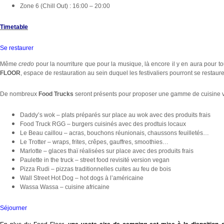
Zone 6 (Chill Out) : 16:00 – 20:00
Timetable
Se restaurer
Même
credo
pour la nourriture que pour la musique, là encore il y en aura pour t
FLOOR
, espace de restauration au sein duquel les festivaliers pourront se restaure
De nombreux
Food Trucks
seront présents pour proposer une gamme de cuisine va
Daddy’s wok – plats préparés sur place au wok avec des produits frais
Food Truck RGG – burgers cuisinés avec des prodtuis locaux
Le Beau caillou – acras, bouchons réunionais, chaussons feuilletés…
Le Trotter – wraps, frites, crêpes, gauffres, smoothies…
Marlotte – glaces thaï réalisées sur place avec des produits frais
Paulette in the truck – street food revisité version vegan
Pizza Rudi – pizzas traditionnelles cuites au feu de bois
Wall Street Hot Dog – hot dogs à l’américaine
Wassa Wassa – cuisine africaine
Séjourner