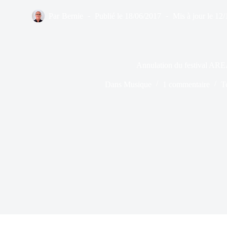
Par
Bernie
Publié le
18/06/2017
Mis à jour le
12/
Annulation du festival AR
Dans
Musique
1 commentaire
T