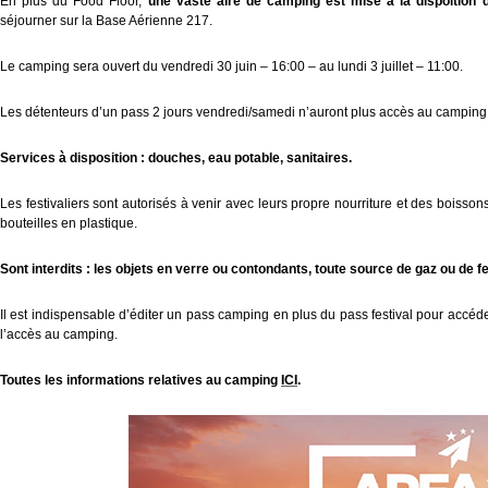
En plus du Food Floor,
une vaste aire de camping est mise à la dispoition d
séjourner sur la Base Aérienne 217.
Le camping sera ouvert du vendredi 30 juin – 16:00 – au lundi 3 juillet – 11:00.
Les détenteurs d’un pass 2 jours vendredi/samedi n’auront plus accès au camping à 
Services à disposition : douches, eau potable, sanitaires.
Les festivaliers sont autorisés à venir avec leurs propre nourriture et des boisson
bouteilles en plastique.
Sont interdits : les objets en verre ou contondants, toute source de gaz ou de fe
Il est indispensable d’éditer un pass camping en plus du pass festival pour accéd
l’accès au camping.
Toutes les informations relatives au camping
ICI
.