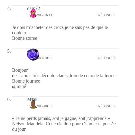
dam72
15/05/2017/16:11
RÉPONDRE
Je dois m’acheter des crocs je ne sais pas de quelle
couleur
Bonne soiree
covix
15/05/2017/10:06
RÉPONDRE
Bonjour,
des sabots très décontractants, loin de ceux de la ferme.
Bonne journée
@mitié
Mimi
15/05/2017/08:33
RÉPONDRE
« Je ne perds jamais, soit je gagne, soit j’apprends »
Nelson Mandela. Cette citation pour résumer ta pensée
du jour.