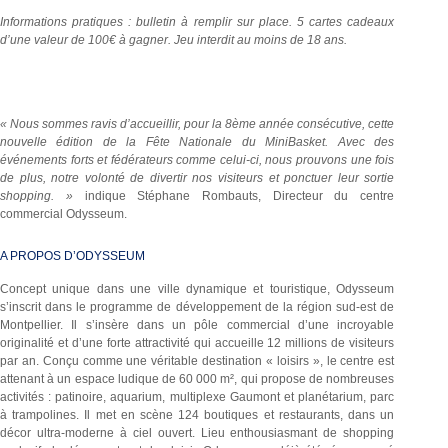
Informations pratiques : bulletin à remplir sur place. 5 cartes cadeaux
d’une valeur de 100€ à gagner. Jeu interdit au moins de 18 ans.
« Nous sommes ravis d’accueillir, pour la 8
ème
année consécutive, cette
nouvelle édition de la Fête Nationale du MiniBasket. Avec des
événements forts et fédérateurs comme celui-ci, nous prouvons une fois
de plus, notre volonté de divertir nos visiteurs et ponctuer leur sortie
shopping. »
indique Stéphane Rombauts, Directeur du centre
commercial Odysseum.
A PROPOS D’ODYSSEUM
Concept unique dans une ville dynamique et touristique, Odysseum
s’inscrit dans le programme de développement de la région sud-est de
Montpellier. Il s’insère dans un pôle commercial d’une incroyable
originalité et d’une forte attractivité qui accueille 12 millions de visiteurs
par an. Conçu comme une véritable destination « loisirs », le centre est
attenant à un espace ludique de 60 000 m², qui propose de nombreuses
activités : patinoire, aquarium, multiplexe Gaumont et planétarium, parc
à trampolines. Il met en scène 124 boutiques et restaurants, dans un
décor ultra-moderne à ciel ouvert. Lieu enthousiasmant de shopping