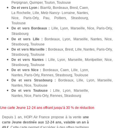
Perpignan, Quimper, Toulon, Toulouse
De et vers Lyon :
Biarritz, Bordeaux, Brest, Caen,
La Rochelle, Lille, Metz-Nancy- Lorraine, Nantes,
Nice, Paris-Orly, Pau, Poitiers, Strasbourg,
Toulouse
De et vers Bordeaux :
Lille, Lyon, Marseille, Nice, Paris-Orly,
Strasbourg
De et vers Lille :
Bordeaux, Lyon, Marseille, Nantes, Nice,
Strasbourg, Toulouse
De et vers Marseille :
Bordeaux, Brest, Lille, Nantes, Paris-Orly,
Strasbourg, Toulouse
De et vers Nantes :
Lille, Lyon, Marseille, Montpellier, Nice,
Strasbourg, Toulouse
De et vers Nice :
Bordeaux, Caen, Lille, Lyon,
Nantes, Paris-Orly, Rennes, Strasbourg, Toulouse
De et vers Strasbourg :
Bordeaux, Lille, Lyon, Marseille,
Nantes, Nice, Toulouse
De et vers Toulouse :
Lille, Lyon, Marseille,
Nantes, Nice, Paris-Orly, Rennes, Strasbourg
Une carte Jeune 12-24 ans offrant jusqu’à 30 % de réduction
Depuis 1 an, HOP! Air France propose à la vente
une
carte Jeune destinée aux 12-24 ans, valable un an à
49 €
. Cette carte permet d’accéder à des offres tarifaires