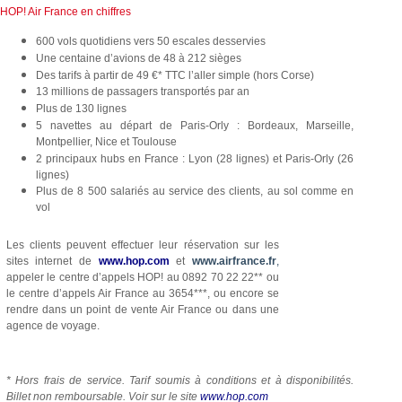
HOP! Air France en chiffres
600 vols quotidiens vers 50 escales desservies
Une centaine d’avions de 48 à 212 sièges
Des tarifs à partir de 49 €* TTC l’aller simple (hors Corse)
13 millions de passagers transportés par an
Plus de 130 lignes
5 navettes au départ de Paris-Orly : Bordeaux, Marseille,
Montpellier, Nice et Toulouse
2 principaux hubs en France : Lyon (28 lignes) et Paris-Orly (26
lignes)
Plus de 8 500 salariés au service des clients, au sol comme en
vol
Les clients peuvent effectuer leur réservation sur les
sites internet de
www.hop.com
et
www.airfrance.fr
,
appeler le centre d’appels HOP! au 0892 70 22 22** ou
le centre d’appels Air France au 3654***, ou encore se
rendre dans un point de vente Air France ou dans une
agence de voyage.
* Hors frais de service. Tarif soumis à conditions et à disponibilités.
Billet non remboursable. Voir sur le site
www.hop.com