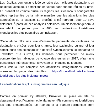
Les résultats donnent une idée concrète des meilleures destinations en
Belgique, avec deux attractions en vogue dans chaque région du pays.
En prenant en compte plusieurs régions, les sites locaux sont garantis
d'être représentés de la même manière que les attractions les plus
appréciées de la capitale. Le procédé a été reproduit pour 10 pays
différents. À partir de ces analyses détaillées, un classement général a
été établi, comparant plus de 400 des destinations touristiques
mondiales les plus populaires sur Instagram.
“Cette étude offre une vue d’ensemble pertinente de centaines de
destinations prisées pour leur charme, leur patrimoine culturel et leur
somptueuse beauté naturelle” a déclaré Symen Jansma, le fondateur de
TravelBird. “De surcroît, les données nous permettent de mieux
comprendre les habitudes de voyage des jeunes en 2017, offrant une
perspective intéressante sur le voyage et l’industrie du tourisme.”
Pour voir la liste complète des attractions instagrammées, veuillez
consulter la page des résultats :
https://fr.travelbird.be/attractions-
touristiques-les-plus-instagrammees/
Les destinations les plus instagrammées en Belgique
Comme on pouvait s’y attendre, Bruxelles se place en tête du
classement avec l’Atomium et le Manneken-Pis comme sites touristiques
les plus photographiés. Le Hainaut et la Flandre-occidentale tirent