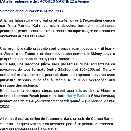
L'Atelier éphémère de JACQUES MARTINEZ à Venise
Semaine d'inauguration 8-14 mai 2017
A la fois laboratoire de création et atelier ouvert, l’exposition conçue
par Anna-Patricia Kahn va réunir dessins, épreuves, sculptures,
peintures, petits formats… un parcours multiple au gré de créations
anciennes et plus récentes.
Une première salle présente sept bronzes parmi lesquels « El biar »,
« Vita », « Le Faune » et des nouveautés comme « Skinny Love »
(d’après la chanson de Birdy) ou « Palmyre ».
Plus loin, une seconde pièce sera parsemée d’une soixantaine de
paysages de tous formats (entre 20x20cm et 100x100cm). Cette «
atmosphère d’atelier » se poursuit dans les espaces suivants avec
plusieurs dessins punaisés à même le mur ou accrochés aux
fresques des plafonds.
Enfin, dans la dernière pièce, seront accrochées des « Fleurs »
même si comme l’avait justement écrit
Harry Bellet
«
Il faut l’avouer,
peindre des fleurs aujourd’hui c’est plutôt gonflé.
» (Le Monde, 23 mai
2015)
Ainsi, du 8 mai au milieu de l'automne, dans un coin du Campo Santo
Stefano, Jacques Martinez va dessiner, peut être peindre et recevoir
ceux qui s’intéressent à son travail.