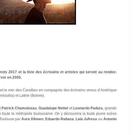
s 2017 et la liste des écrivains et artistes qui seront au rendez-
Arvor en 2005.
ue et la mer des Caraïbes en compagnie des écrivains venus d’Amérique
ézuéla) et Latine (Bolivie).
t
Patrick Chamoiseau
,
Guadalupe Nettel
et
Leonardo Padura
, grande
s toute la métropole toulousaine. On y découvrira la toute jeune scène
 Toulouse par
Aura Xilonen
,
Eduardo Rabasa
,
Laïa Jufresa
ou
Antonio