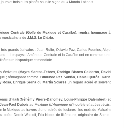
 jours et trois nuits placés sous le signe du « Mundo Latino »
mérique Centrale (Golfe du Mexique et Caraïbe), rendra hommage à
 mexicaine » de J.M.G. Le Clézio.
 très grands écrivains : Juan Rulfo, Octavio Paz, Carlos Fuentes, Alejo
s-uns… Les pays d’Amérique Centrale et la Caraïbe ont en commun une
a littérature hispanique et mondiale.
s écrivains (
Mayra Santos-Febres
,
Rodrigo Blanco Calderón
,
David
gique ; témoignant comme
Edmundo Paz Soldán
,
Daniel Quirós
,
Karla
y Rosa
,
Enrique Serna
ou
Martín Solares
un regard acéré et souvent
enus d’Haïti (
Néhémy Pierre-Dahomey, Louis-Philippe Dalembert
) et
Jean-Paul Dubois
au Mexique (
L’Amérique m’inquiète et autres récits
,
ur le Mexique au travers d’une soirée de lectures ; les mots de Malcolm
du poète Derek Walcott, Prix Nobel de littérature, originaire de Sainte-