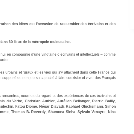
rathon des idées est l’occasion de rassembler des écrivains et des
dans 60 lieux de la métropole toulousaine.
’hui en compagnie d’une vingtaine d’écrivains et intellectuels – comme
ardon.
s urbains et ruraux et les vies qui s’y attachent dans cette France qui
in supposé ou non, de sa capacité à faire coexister et vivre des Français
s rencontres, nourries du regard et des expériences de ces écrivains et
mis du Verbe
,
Christian Authier
,
Aurélien Bellanger
,
Pierric Bailly
,
plechin
,
Fatou Diome
,
Négar Djavadi
,
Raphaël Glucksmann
,
Simon
homme
,
Thomas B. Reverdy
,
Shumona Sinha
,
Sylvain Venayre
,
Nina