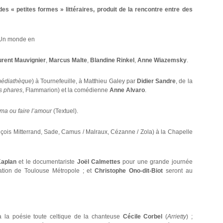
es « petites formes » littéraires, produit de la rencontre entre des
« Un monde en
urent Mauvignier
,
Marcus Malte
,
Blandine Rinkel
,
Anne Wiazemsky
.
 médiathèque
) à Tournefeuille, à Matthieu Galey par
Didier Sandre
, de la
s phares
, Flammarion) et la comédienne
Anne Alvaro
.
éma ou faire l’amour
(Textuel).
çois Mitterrand, Sade, Camus / Malraux, Cézanne / Zola) à la Chapelle
Kaplan
et le documentariste
Joël Calmettes
pour une grande journée
ation de Toulouse Métropole ; et
Christophe Ono-dit-Biot
seront au
a la poésie toute celtique de la chanteuse
Cécile Corbel
(
Arrietty
) ;