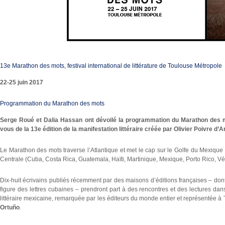
13e Marathon des mots, festival international de littérature de Toulouse Métropole
22-25 juin 2017
Programmation du Marathon des mots
Serge Roué et Dalia Hassan ont dévoilé la programmation du Marathon des mot
vous de la 13e édition de la manifestation littéraire créée par Olivier Poivre d’
Le Marathon des mots traverse l’Atlantique et met le cap sur le Golfe du Mexiq
Centrale (Cuba, Costa Rica, Guatemala, Haïti, Martinique, Mexique, Porto Rico, Vén
Dix-huit écrivains publiés récemment par des maisons d’éditions françaises – don
figure des lettres cubaines – prendront part à des rencontres et des lectures dan
littéraire mexicaine, remarquée par les éditeurs du monde entier et représentée à
Ortuño
.