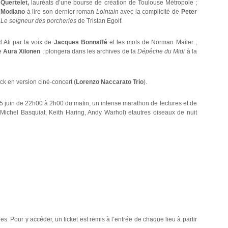
 Quertelet,
lauréats d’une bourse de création de Toulouse Métropole ;
 Modiano
à lire son dernier roman
Lointain
avec la complicité de
Peter
a
Le seigneur des porcheries
de Tristan Egolf.
Ali par la voix de
Jacques Bonnaffé
et les mots de Norman Mailer ;
ne
Aura Xilonen
; plongera dans les archives de la
Dépêche du Midi
à la
ock en version ciné-concert (
Lorenzo Naccarato Trio
).
25 juin de 22h00 à 2h00 du matin, un intense marathon de lectures et de
Michel Basquiat, Keith Haring, Andy Warhol) etautres oiseaux de nuit
les. Pour y accéder, un ticket est remis à l’entrée de chaque lieu à partir