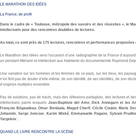
LE MARATHON DES IDÉES
La France, de profil
Dans le cadre de « Toulouse, métropole des savoirs et des réussites », le Ma
intellectuels pour des rencontres doublées de lectures.
Au total, ce sont près de 175 lectures, rencontres et performances proposées 
Le Marathon des idées sera l’occasion d’une radiographie de la France d’aujourd
un pendant littéraire et intellectuel aux
Habitants
du documentariste Raymond Dep
Une variation sur les hommes et les femmes de ce pays, sur les lieux, les paysage
n’en finit pas de douter d’elle-même, de son identité, de ses identités, de son décl
d’origines multiples ensemble.
Pas de solutions, pas de tracts, mais des réflexions partagées, des lectures et de
intellectuels parmi lesquels
Jean-Baptiste del Amo
,
Dick Annegarn et les A
François Bégaudeau
,
Omar Benlaala
,
Magyd Cherfi
,
Cécile Coulon
,
Marie Des
Johannin
,
Serge Joncour
,
Karim Miské
,
Emmanuelle Pagano
,
Sylvain Prud
Yargekov
…
QUAND LE LIVRE RENCONTRE LA SCÈNE