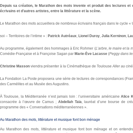
Depuis sa création, le Marathon des mots invente et produit des lectures et d
écrivains et d’autres artistes, entre la littérature et la scène.
Le Marathon des mots accueillera de nombreux écrivains français dans le cycle 
soi – Territoires de l’intime » :
Patrick Autréaux
,
Lionel Duroy
,
Julia Kerninon
,
La
Au programme, également des hommages à Eric Rohmer (
L’arbre, le maire et la
Comédie-Française et à Françoise Sagan par
Marie-Ève Lacasse
(
Peggy dans le
Christine Masson
viendra présenter à la Cinémathèque de Toulouse
Aller au cin
La Fondation La Poste proposera une série de lectures de correspondances (Fran
des Carmélites et au Musée des Augustins.
À Toulouse, la Méditerranée n’est jamais loin : l’universitaire américaine
Alice 
consacrée à l’œuvre de Camus ;
Abdellah Taïa
, lauréat d’une bourse de cré
programme des « Conversations méditerranéennes ».
Au Marathon des mots, littérature et musique font bon ménage
Au Marathon des mots, littérature et musique font bon ménage et on entendr