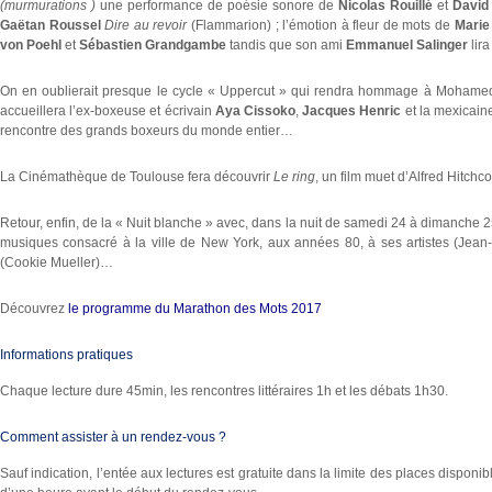
(murmurations )
une performance de poésie sonore de
Nicolas Rouillé
et
David
Gaëtan Roussel
Dire au revoir
(Flammarion) ; l’émotion à fleur de mots de
Marie
von Poehl
et
Sébastien Grandgambe
tandis que son ami
Emmanuel Salinger
lir
On en oublierait presque le cycle « Uppercut » qui rendra hommage à Mohamed 
accueillera l’ex-boxeuse et écrivain
Aya Cissoko
,
Jacques Henric
et la mexicai
rencontre des grands boxeurs du monde entier…
La Cinémathèque de Toulouse fera découvrir
Le ring
, un film muet d’Alfred Hitchc
Retour, enfin, de la « Nuit blanche » avec, dans la nuit de samedi 24 à dimanche 
musiques consacré à la ville de New York, aux années 80, à ses artistes (Jean-
(Cookie Mueller)…
Découvrez
le programme du Marathon des Mots 2017
Informations pratiques
Chaque lecture dure 45min, les rencontres littéraires 1h et les débats 1h30.
Comment assister à un rendez-vous ?
Sauf indication, l’entée aux lectures est gratuite dans la limite des places disponib