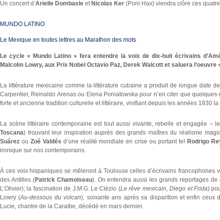
Un concert d’
Arielle Dombasle
et
Nicolas Ker
(Poni Hax) viendra clôre ces quatre
MUNDO LATINO
Le Mexique en toutes lettres au Marathon des mots
Le cycle « Mundo Latino » fera entendre la voix de dix-huit écrivains d’A
Malcolm Lowry, aux Prix Nobel Octavio Paz, Derek Walcott et saluera l’oeuvre «
La littérature mexicaine comme la littérature cubaine a produit de longue date de
Carpentier, Reinaldo Arenas ou Elena Poniatowska pour n’en citer que quelque
forte et ancienne tradition culturelle et littéraire, vivifiant depuis les années 1930 l
La scène littéraire contemporaine est tout aussi vivante, rebelle et engagée – le
Toscana
) trouvant leur inspiration auprès des grands maîtres du réalisme ma
Suárez
ou
Zoé Valdés
d’une réalité mondiale en crise ou portant tel
Rodrigo Re
ironique sur nos contemporains.
À ces voix hispaniques se mêleront à Toulouse celles d’écrivains francophones v
des Antilles (
Patrick Chamoiseau
). On entendra aussi les grands reportages de
L’Olivier); la fascination de J.M.G. Le Clézio (
Le rêve mexicain
,
Diego et Frida
) po
Lowry (
Au-dessous du volcan
), soixante ans après sa disparition et enfin ceux 
Lucie, chantre de la Caraïbe, décédé en mars dernier.