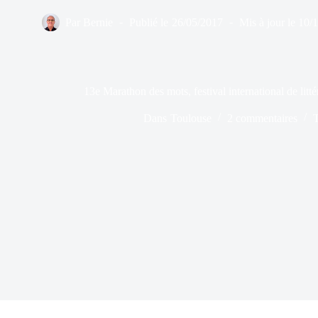
Par
Bernie
Publié le
26/05/2017
Mis à jour le
10/
13e Marathon des mots, festival international de lit
Dans
Toulouse
2 commentaires
T