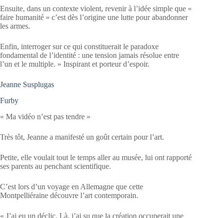
Ensuite, dans un contexte violent, revenir à l’idée simple que «
faire humanité » c’est dès l’origine une lutte pour abandonner
les armes.
Enfin, interroger sur ce qui constituerait le paradoxe
fondamental de l’identité : une tension jamais résolue entre
l’un et le multiple. » Inspirant et porteur d’espoir.
Jeanne Susplugas
Furby
« Ma vidéo n’est pas tendre »
Très tôt, Jeanne a manifesté un goût certain pour l’art.
Petite, elle voulait tout le temps aller au musée, lui ont rapporté
ses parents au penchant scientifique.
C’est lors d’un voyage en Allemagne que cette
Montpelliéraine découvre l’art contemporain.
« J’ai eu un déclic. Là, j’ai su que la création occuperait une