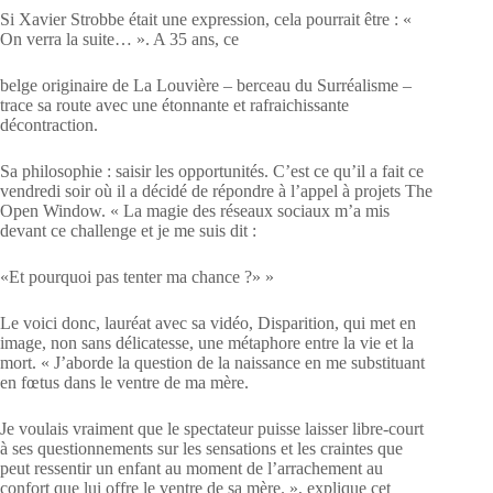
Si Xavier Strobbe était une expression, cela pourrait être : «
On verra la suite… ». A 35 ans, ce
belge originaire de La Louvière – berceau du Surréalisme –
trace sa route avec une étonnante et rafraichissante
décontraction.
Sa philosophie : saisir les opportunités. C’est ce qu’il a fait ce
vendredi soir où il a décidé de répondre à l’appel à projets The
Open Window. « La magie des réseaux sociaux m’a mis
devant ce challenge et je me suis dit :
«Et pourquoi pas tenter ma chance ?» »
Le voici donc, lauréat avec sa vidéo, Disparition, qui met en
image, non sans délicatesse, une métaphore entre la vie et la
mort. « J’aborde la question de la naissance en me substituant
en fœtus dans le ventre de ma mère.
Je voulais vraiment que le spectateur puisse laisser libre-court
à ses questionnements sur les sensations et les craintes que
peut ressentir un enfant au moment de l’arrachement au
confort que lui offre le ventre de sa mère. », explique cet