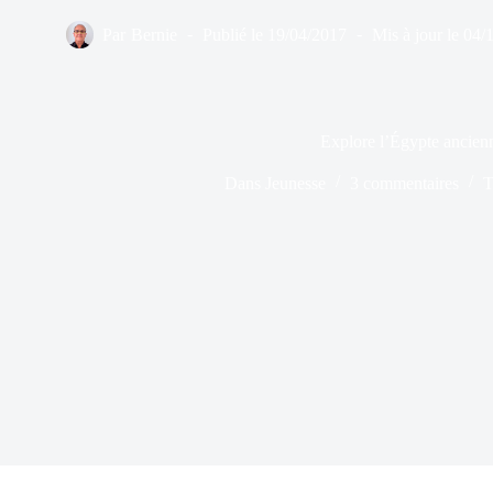
Par
Bernie
Publié le
19/04/2017
Mis à jour le
04/
Explore l’Égypte ancien
Dans
Jeunesse
3 commentaires
T