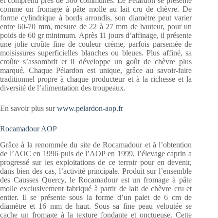
et comprend près de 500 communes. Le Pélardon se présente
comme un fromage à pâte molle au lait cru de chèvre. De
forme cylindrique à bords arrondis, son diamètre peut varier
entre 60-70 mm, mesure de 22 à 27 mm de hauteur, pour un
poids de 60 gr minimum. Après 11 jours d’affinage, il présente
une jolie croûte fine de couleur crème, parfois parsemée de
moisissures superficielles blanches ou bleues. Plus affiné, sa
croûte s’assombrit et il développe un goût de chèvre plus
marqué. Chaque Pélardon est unique, grâce au savoir-faire
traditionnel propre à chaque producteur et à la richesse et la
diversité de l’alimentation des troupeaux.
En savoir plus sur
www.pelardon-aop.fr
Rocamadour AOP
Grâce à la renommée du site de Rocamadour et à l’obtention
de l’AOC en 1996 puis de l’AOP en 1999, l’élevage caprin a
progressé sur les exploitations de ce terroir pour en devenir,
dans bien des cas, l’activité principale. Produit sur l’ensemble
des Causses Quercy, le Rocamadour est un fromage à pâte
molle exclusivement fabriqué à partir de lait de chèvre cru et
entier. Il se présente sous la forme d’un palet de 6 cm de
diamètre et 16 mm de haut. Sous sa fine peau veloutée se
cache un fromage à la texture fondante et onctueuse. Cette