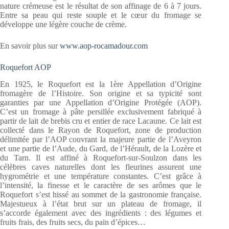
nature crémeuse est le résultat de son affinage de 6 à 7 jours.
Entre sa peau qui reste souple et le cœur du fromage se
développe une légère couche de crème.
En savoir plus sur
www.aop-rocamadour.com
Roquefort AOP
En 1925, le Roquefort est la 1ère Appellation d’Origine
fromagère de l’Histoire. Son origine et sa typicité sont
garanties par une Appellation d’Origine Protégée (AOP).
C’est un fromage à pâte persillée exclusivement fabriqué à
partir de lait de brebis cru et entier de race Lacaune. Ce lait est
collecté dans le Rayon de Roquefort, zone de production
délimitée par l’AOP couvrant la majeure partie de l’Aveyron
et une partie de l’Aude, du Gard, de l’Hérault, de la Lozère et
du Tarn. Il est affiné à Roquefort-sur-Soulzon dans les
célèbres caves naturelles dont les fleurines assurent une
hygrométrie et une température constantes. C’est grâce à
l’intensité, la finesse et le caractère de ses arômes que le
Roquefort s’est hissé au sommet de la gastronomie française.
Majestueux à l’état brut sur un plateau de fromage, il
s’accorde également avec des ingrédients : des légumes et
fruits frais, des fruits secs, du pain d’épices…