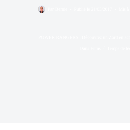
Par
Bernie
Publié le
21/03/2017
Mis à 
POWER RANGERS : Découvrez un Zord en action 
Dans
Films
Temps de le