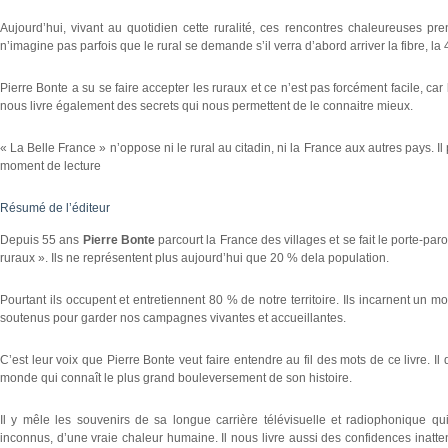
Aujourd’hui, vivant au quotidien cette ruralité, ces rencontres chaleureuses p
n’imagine pas parfois que le rural se demande s’il verra d’abord arriver la fibre, la 4
Pierre Bonte a su se faire accepter les ruraux et ce n’est pas forcément facile, ca
nous livre également des secrets qui nous permettent de le connaitre mieux.
« La Belle France » n’oppose ni le rural au citadin, ni la France aux autres pays. 
moment de lecture
Résumé de l’éditeur
Depuis 55 ans
Pierre Bonte
parcourt la France des villages et se fait le porte-pa
ruraux ». Ils ne représentent plus aujourd’hui que 20 % dela population.
Pourtant ils occupent et entretiennent 80 % de notre territoire. Ils incarnent un mo
soutenus pour garder nos campagnes vivantes et accueillantes.
C’est leur voix que Pierre Bonte veut faire entendre au fil des mots de ce livre. Il
monde qui connaît le plus grand bouleversement de son histoire.
Il y mêle les souvenirs de sa longue carrière télévisuelle et radiophonique q
inconnus, d’une vraie chaleur humaine. Il nous livre aussi des confidences inatte