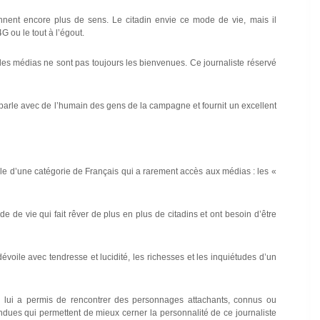
rennent encore plus de sens. Le citadin envie ce mode de vie, mais il
G ou le tout à l’égout.
r les médias ne sont pas toujours les bienvenues. Ce journaliste réservé
Il parle avec de l’humain des gens de la campagne et fournit un excellent
role d’une catégorie de Français qui a rarement accès aux médias : les «
de de vie qui fait rêver de plus en plus de citadins et ont besoin d’être
 dévoile avec tendresse et lucidité, les richesses et les inquiétudes d’un
ui lui a permis de rencontrer des personnages attachants, connus ou
ndues qui permettent de mieux cerner la personnalité de ce journaliste