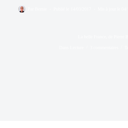
Par
Bernie
Publié le
14/03/2017
Mis à jour le
04/
La belle France, de Pierre 
Dans
Lecture
3 commentaires
T