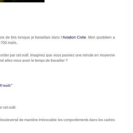
 de fois lorsque je travaillais dans l’
Aviation Civile
. Mon quotidien a
-700 mails.
éborder par cet outil. Imaginez que vous passiez une minute en moyenne
d allez-vous avoir le temps de travailler ?
00 mails"
 cet outil.
 a bouleversé de manière irrévocable les comportements dans les cadres