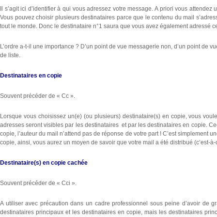
Il s’agit ici d’identifier à qui vous adressez votre message. A priori vous attendez
Vous pouvez choisir plusieurs destinataires parce que le contenu du mail s’adresse
tout le monde. Donc le destinataire n°1 saura que vous avez également adressé ce 
L’ordre a-t-il une importance ? D’un point de vue messagerie non, d’un point de vu
de liste.
Destinataires en copie
Souvent précéder de « Cc ».
Lorsque vous choisissez un(e) (ou plusieurs) destinataire(s) en copie, vous voul
adresses seront visibles par les destinataires et par les destinataires en copie. C
copie, l’auteur du mail n’attend pas de réponse de votre part ! C’est simplement un
copie, ainsi, vous aurez un moyen de savoir que votre mail a été distribué (c’est-à-
Destinataire(s) en copie cachée
Souvent précéder de « Cci ».
A utiliser avec précaution dans un cadre professionnel sous peine d’avoir de gr
destinataires principaux et les destinataires en copie, mais les destinataires prin