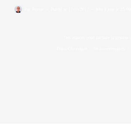
Par
Bernie
Publié le
17/03/2017
Mis à jour le
25/09
Des astuces pour faciliter la gestion 
Dans
Chronique
59 commentaires