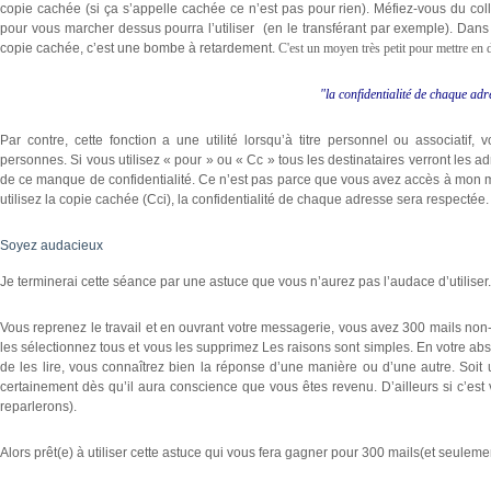
copie cachée (si ça s’appelle cachée ce n’est pas pour rien). Méfiez-vous du c
pour vous marcher dessus pourra l’utiliser (en le transférant par exemple). Dan
copie cachée, c’est une bombe à retardement.
C'est un moyen très petit pour mettre en 
"la confidentialité de chaque adr
Par contre, cette fonction a une utilité lorsqu’à titre personnel ou associatif
personnes. Si vous utilisez « pour » ou « Cc » tous les destinataires verront les a
de ce manque de confidentialité. Ce n’est pas parce que vous avez accès à mon ma
utilisez la copie cachée (Cci), la confidentialité de chaque adresse sera respectée.
Soyez audacieux
Je terminerai cette séance par une astuce que vous n’aurez pas l’audace d’utiliser.
Vous reprenez le travail et en ouvrant votre messagerie, vous avez 300 mails non-
les sélectionnez tous et vous les supprimez Les raisons sont simples. En votre 
de les lire, vous connaîtrez bien la réponse d’une manière ou d’une autre. Soit u
certainement dès qu’il aura conscience que vous êtes revenu. D’ailleurs si c’est 
reparlerons).
Alors prêt(e) à utiliser cette astuce qui vous fera gagner pour 300 mails(et seuleme