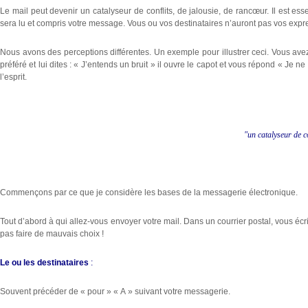
Le mail peut devenir un catalyseur de conflits, de jalousie, de rancœur. Il est
sera lu et compris votre message. Vous ou vos destinataires n’auront pas vos expre
Nous avons des perceptions différentes. Un exemple pour illustrer ceci. Vous ave
préféré et lui dites : « J’entends un bruit » il ouvre le capot et vous répond « Je
l’esprit.
"un catalyseur de co
Commençons par ce que je considère les bases de la messagerie électronique.
Tout d’abord à qui allez-vous envoyer votre mail. Dans un courrier postal, vous écr
pas faire de mauvais choix !
Le ou les destinataires
:
Souvent précéder de « pour » « A » suivant votre messagerie.