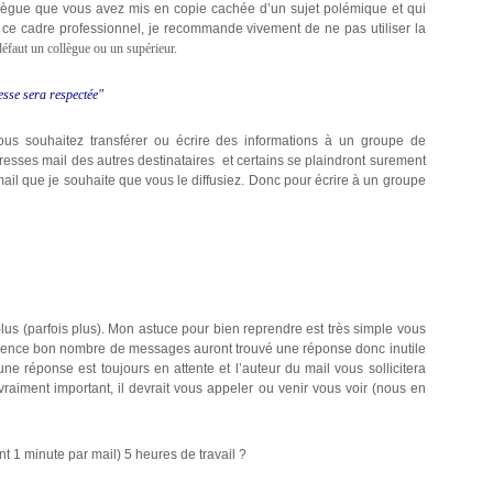
ollègue que vous avez mis en copie cachée d’un sujet polémique et qui
s ce cadre professionnel, je recommande vivement de ne pas utiliser la
défaut un collègue ou un supérieur.
esse sera respectée"
, vous souhaitez transférer ou écrire des informations à un groupe de
dresses mail des autres destinataires et certains se plaindront surement
il que je souhaite que vous le diffusiez. Donc pour écrire à un groupe
lus (parfois plus). Mon astuce pour bien reprendre est très simple vous
absence bon nombre de messages auront trouvé une réponse donc inutile
ne réponse est toujours en attente et l’auteur du mail vous sollicitera
vraiment important, il devrait vous appeler ou venir vous voir (nous en
nt 1 minute par mail) 5 heures de travail ?