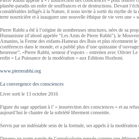
Pierre Rabhi appelle à « l’insurrection des consciences » pour fédérer c
planète-paradis un enfer de souffrances et de destructions. Devant l’é
considérables infligés à la Nature, il nous invite à sortir du mythe de la 
terre nourricière et à inaugurer une nouvelle éthique de vie vers une « 
Pierre Rabhi a été à l’origine de nombreuses structures, nées de sa propre
Humanisme (d’abord appelée “Les Amis de Pierre Rabhi”), le Mouveme
Amanins, la Ferme des enfants-Hameau des Buis et plus récemment le M
conférences dans le monde, et a publié plus d’une quinzaine d’ouvrages
heureuse”, «Pierre Rabhi, semeur d’espoirs – entretien avec Olivier Le 
enfin « La Puissance de la modération » aux Editions Hozhoni.
www.pierrerabhi.org
La convergence des consciences
Livre sorti le 13 octobre 2016
Figure du sage appelant à l’ « insurrection des consciences » et au refu
aujourd’hui le chantre de la sobriété librement consentie.
Servis par un indéniable sens de la formule, ses appels à la modération 
Devenu un porte-parole de l’agroécologie pensée comme une éthique d