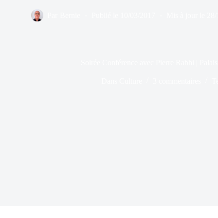
Par
Bernie
Publié le
10/03/2017
Mis à jour le
28/
Soirée Conférence avec Pierre Rabhi | Palai
Dans
Culture
3 commentaires
T