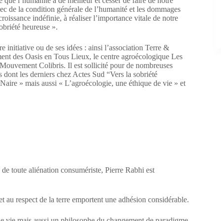
e que l’humanité a de meilleur et cesser de faire de notre
chec de la condition générale de l’humanité et les dommages
croissance indéfinie, à réaliser l’importance vitale de notre
sobriété heureuse ».
 initiative ou de ses idées : ainsi l’association Terre &
nt des Oasis en Tous Lieux, le centre agroécologique Les
ouvement Colibris. Il est sollicité pour de nombreuses
 dont les derniers chez Actes Sud “Vers la sobriété
Naire » mais aussi « L’agroécologie, une éthique de vie » et
s de toute aliénation consumériste, Pierre Rabhi est
et au respect de la terre emportent une adhésion considérable.
e vie mais aussi un philosophe du changement de paradigme,