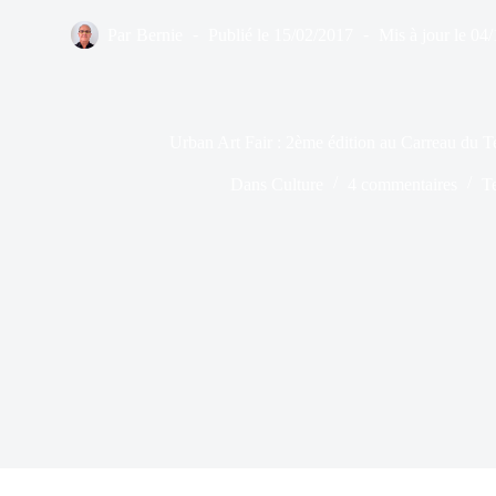
Par
Bernie
Publié le
15/02/2017
Mis à jour le
04/
Urban Art Fair : 2ème édition au Carreau du 
Dans
Culture
4 commentaires
T