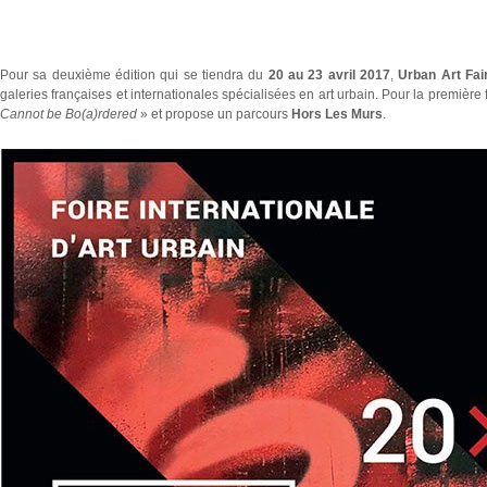
Pour sa deuxième édition qui se tiendra du
20 au 23 avril 2017
,
Urban Art Fai
galeries françaises et internationales spécialisées en art urbain. Pour la première 
Cannot be Bo(a)rdered
» et propose un parcours
Hors Les Murs
.