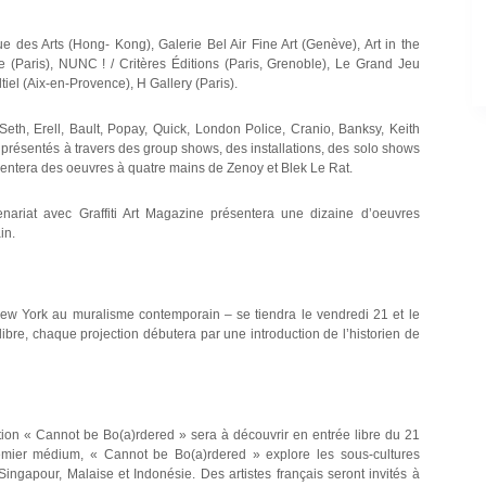
e des Arts (Hong- Kong), Galerie Bel Air Fine Art (Genève), Art in the
e (Paris), NUNC ! / Critères Éditions (Paris, Grenoble), Le Grand Jeu
tiel (Aix-en-Provence), H Gallery (Paris).
Seth, Erell, Bault, Popay, Quick, London Police, Cranio, Banksy, Keith
présentés à travers des group shows, des installations, des solo shows
sentera des oeuvres à quatre mains de Zenoy et Blek Le Rat.
nariat avec Graffiti Art Magazine présentera une dizaine d’oeuvres
in.
à New York au muralisme contemporain – se tiendra le vendredi 21 et le
bre, chaque projection débutera par une introduction de l’historien de
ition « Cannot be Bo(a)rdered » sera à découvrir en entrée libre du 21
mier médium, « Cannot be Bo(a)rdered » explore les sous-cultures
 Singapour, Malaise et Indonésie. Des artistes français seront invités à