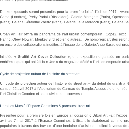
Douze exposants seront présentés pour la première fois à l’édition 2017 : Avenu
Game (Londres), Pretty Portal (Düsseldorf), Galerie Mathgoth (Paris), Openspac
(Paris), Galerie Géraldine Zberro (Paris), Galerie Lelia Mordoch (Paris), Galerie Sal
Urban Art Fair offrira un panorama de l’art urbain contemporain : Cope2, Toxic, 
Haring, Obey, Nowart, Monkey Bird et bien d’autres… De nombreux artistes seront 
ou encore des collaborations inédites, à l’image de la Galerie Ange Basso qui pré
Intitulée «
Graffiti Art Cover Collection
», une exposition organisée en parte
emblématiques qui ont fait la « Une » du magazine dédié à l’art contemporain urba
Cycle de projection autour de l’histoire du street art
Un cycle de projection autour de l’histoire du street art – du début du graffiti 
samedi 22 avril 2017 à l’Auditorium du Carreau du Temple. Accessible en entrée li
l’art Christian Omodeo et sera suivie d’une conversation.
Hors Les Murs à l’Espace Commines & parcours street art
Présentée pour la première fois en Europe à l’occasion d’Urban Art Fair, l’expos
avril au 7 mai 2017 à l’Espace Commines. Utilisant le skateborad comme pre
populaires à travers des travaux d’une trentaine d’artistes et collectifs venus de