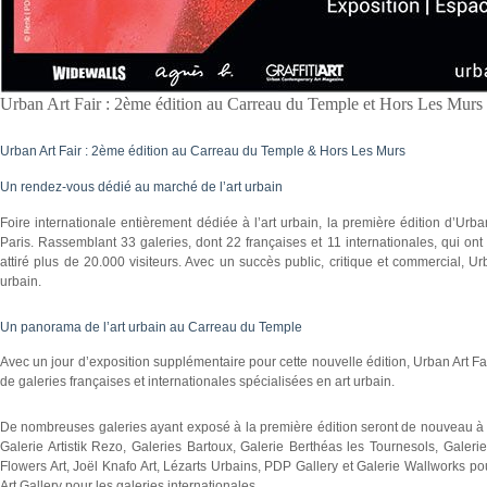
Urban Art Fair : 2ème édition au Carreau du Temple et Hors Les Murs
Urban Art Fair : 2ème édition au Carreau du Temple & Hors Les Murs
Un rendez-vous dédié au marché de l’art urbain
Foire internationale entièrement dédiée à l’art urbain, la première édition d’Ur
Paris. Rassemblant 33 galeries, dont 22 françaises et 11 internationales, qui ont
attiré plus de 20.000 visiteurs. Avec un succès public, critique et commercial,
urbain.
Un panorama de l’art urbain au Carreau du Temple
Avec un jour d’exposition supplémentaire pour cette nouvelle édition, Urban Art F
de galeries françaises et internationales spécialisées en art urbain.
De nombreuses galeries ayant exposé à la première édition seront de nouveau à U
Galerie Artistik Rezo, Galeries Bartoux, Galerie Berthéas les Tournesols, Galer
Flowers Art, Joël Knafo Art, Lézarts Urbains, PDP Gallery et Galerie Wallworks p
Art Gallery pour les galeries internationales.