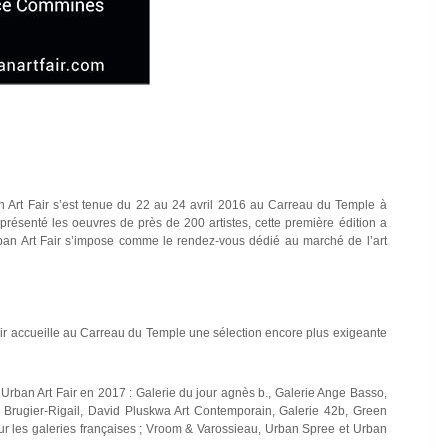
ban Art Fair s’est tenue du 22 au 24 avril 2016 au Carreau du Temple à
 présenté les oeuvres de près de 200 artistes, cette première édition a
 Urban Art Fair s’impose comme le rendez-vous dédié au marché de l’art
air accueille au Carreau du Temple une sélection encore plus exigeante
rban Art Fair en 2017 : Galerie du jour agnès b., Galerie Ange Basso,
ie Brugier-Rigail, David Pluskwa Art Contemporain, Galerie 42b, Green
our les galeries françaises ; Vroom & Varossieau, Urban Spree et Urban