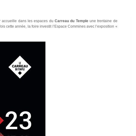
r
accueille dans les espaces du
Carreau du Temple
une trentaine de
fois cette année, la foire investit l’Espace Commines avec l’exposition «