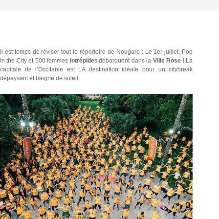
Il est temps de réviser tout le répertoire de Nougaro : Le 1er juillet, Pop
In the City et 500 femmes
intrépide
s débarquent dans la
Ville Rose
! La
capitale de l’Occitanie est LA destination idéale pour un citybreak
dépaysant et baigné de soleil.