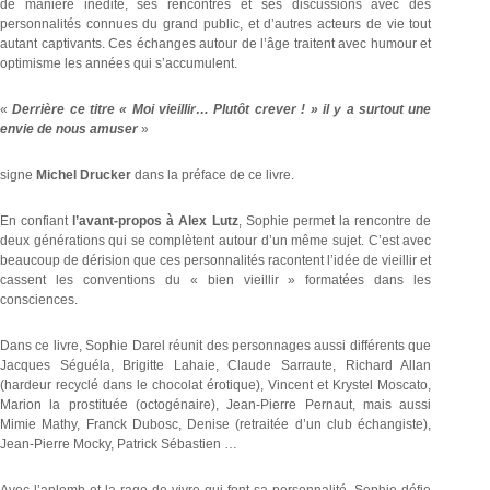
de manière inédite, ses rencontres et ses discussions avec des
personnalités connues du grand public, et d’autres acteurs de vie tout
autant captivants. Ces échanges autour de l’âge traitent avec humour et
optimisme les années qui s’accumulent.
«
Derrière ce titre « Moi vieillir… Plutôt crever ! » il y a surtout une
envie de nous amuser
»
signe
Michel Drucker
dans la préface de ce livre.
En confiant
l’avant-propos à Alex Lutz
, Sophie permet la rencontre de
deux générations qui se complètent autour d’un même sujet. C’est avec
beaucoup de dérision que ces personnalités racontent l’idée de vieillir et
cassent les conventions du « bien vieillir » formatées dans les
consciences.
Dans ce livre, Sophie Darel réunit des personnages aussi différents que
Jacques Séguéla, Brigitte Lahaie, Claude Sarraute, Richard Allan
(hardeur recyclé dans le chocolat érotique), Vincent et Krystel Moscato,
Marion la prostituée (octogénaire), Jean-Pierre Pernaut, mais aussi
Mimie Mathy, Franck Dubosc, Denise (retraitée d’un club échangiste),
Jean-Pierre Mocky, Patrick Sébastien …