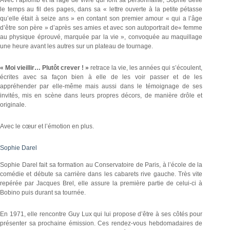
Avec l’aplomb et la rage de vivre qui font sa personnalité, Sophie défie
le temps au fil des pages, dans sa « lettre ouverte à la petite pétasse
qu’elle était à seize ans » en contant son premier amour « qui a l’âge
d’être son père » d’après ses amies et avec son autoportrait de« femme
au physique éprouvé, marquée par la vie », convoquée au maquillage
une heure avant les autres sur un plateau de tournage.
« Moi vieillir… Plutôt crever ! »
retrace la vie, les années qui s’écoulent,
écrites avec sa façon bien à elle de les voir passer et de les
appréhender par elle-même mais aussi dans le témoignage de ses
invités, mis en scène dans leurs propres décors, de manière drôle et
originale.
Avec le cœur et l’émotion en plus.
Sophie Darel
Sophie Darel fait sa formation au Conservatoire de Paris, à l’école de la
comédie et débute sa carrière dans les cabarets rive gauche. Très vite
repérée par Jacques Brel, elle assure la première partie de celui-ci à
Bobino puis durant sa tournée.
En 1971, elle rencontre Guy Lux qui lui propose d’être à ses côtés pour
présenter sa prochaine émission. Ces rendez-vous hebdomadaires de