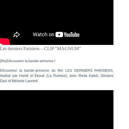
Les derniers Parisiens – CLIP "MAGNUM"
(Re)Découvrez la bande-annonce !
Découvrez la bande-annonce du film LES DERNIERS PARISIENS,
réalisé par Hamé et Ékoué (La Rumeur), avec Reda Kateb, Slimane
Dazi et Mélanie Laurent.