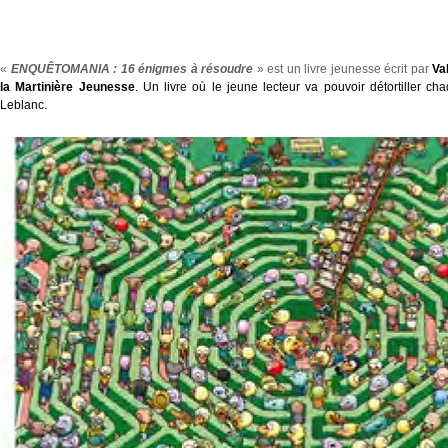
«
ENQUÊTOMANIA : 16 énigmes à résoudre
» est un livre jeunesse écrit par
Va
la Martinière Jeunesse
. Un livre où le jeune lecteur va pouvoir détortiller c
Leblanc.