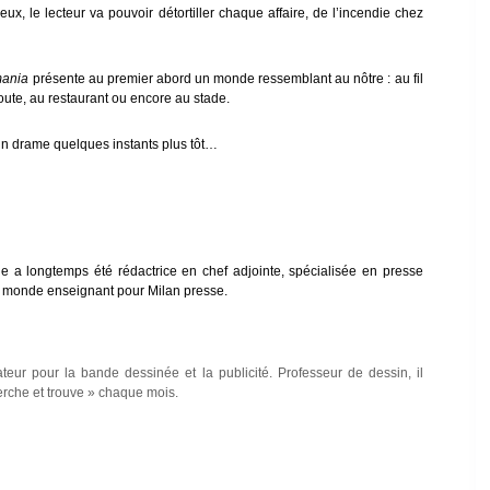
x, le lecteur va pouvoir détortiller chaque affaire, de l’incendie chez
mania
présente au premier abord un monde ressemblant au nôtre : au fil
route, au restaurant ou encore au stade.
un drame quelques instants plus tôt…
le a longtemps été rédactrice en chef adjointe, spécialisée en presse
 le monde enseignant pour Milan presse.
trateur pour la bande dessinée et la publicité. Professeur de dessin, il
erche et trouve » chaque mois.