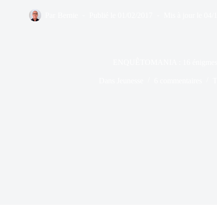
Par
Bernie
Publié le
01/02/2017
Mis à jour le
04/
ENQUÊTOMANIA : 16 énigmes à
Dans
Jeunesse
6 commentaires
T