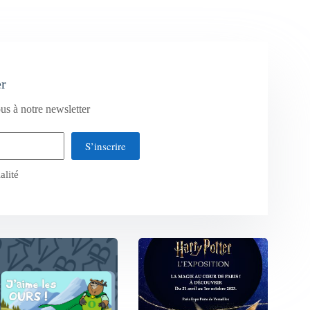
er
us à notre newsletter
S’inscrire
alité