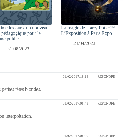
aime les ours, un nouveau
La magie de Harry Potter™ :
t pédagogique pour le
L’Exposition à Paris Expo
une public
23/04/2023
31/08/2023
01/02/2017/19:14
RÉPONDRE
petites têtes blondes.
01/02/2017/08:49
RÉPONDRE
n interprétation.
01/02/2017/08:00
RÉPONDRE