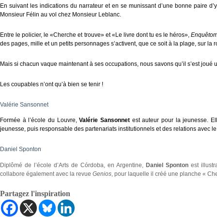
En suivant les indications du narrateur et en se munissant d’une bonne paire d’yeu
Monsieur Félin au vol chez Monsieur Leblanc.
Entre le policier, le «Cherche et trouve» et «Le livre dont tu es le héros»,
Enquêto
des pages, mille et un petits personnages s’activent, que ce soit à la plage, sur la 
Mais si chacun vaque maintenant à ses occupations, nous savons qu’il s’est joué 
Les coupables n’ont qu’à bien se tenir !
Valérie Sansonnet
Formée à l’école du Louvre,
Valérie Sansonnet
est auteur pour la jeunesse. El
jeunesse, puis responsable des partenariats institutionnels et des relations avec
Daniel Sponton
Diplômé de l’école d’Arts de Córdoba, en Argentine,
Daniel Sponton
est illus
collabore également avec la revue
Genios
, pour laquelle il créé une planche « Ch
Partagez l'inspiration