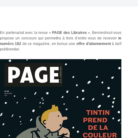
En partenariat avec la revue «
PAGE des Libraires
», Bernieshoot vous
propose un concours qui permettra à trois d’entre vous de recevoir
le
numéro 182
de ce magazine, en bonus une
offre d’abonnement
à tarif
préférentiel.