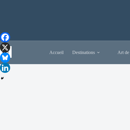
Passer
au
contenu
Accueil
Destinations
Art de