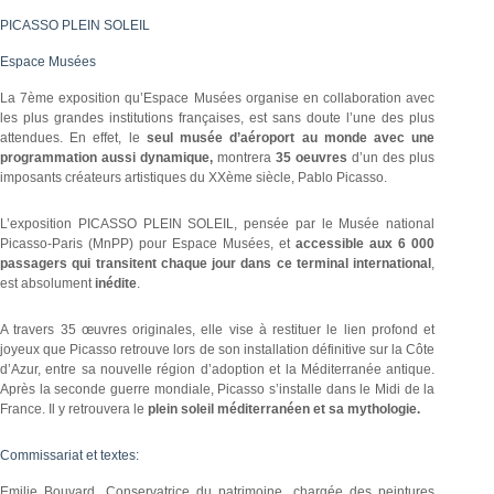
PICASSO PLEIN SOLEIL
Espace Musées
La 7ème exposition qu’Espace Musées organise en collaboration avec
les plus grandes institutions françaises, est sans doute l’une des plus
attendues. En effet, le
seul musée d’aéroport au monde avec une
programmation aussi dynamique,
montrera
35 oeuvres
d’un des plus
imposants créateurs artistiques du XXème siècle, Pablo Picasso.
L’exposition PICASSO PLEIN SOLEIL, pensée par le Musée national
Picasso-Paris (MnPP) pour Espace Musées, et
accessible aux 6 000
passagers qui transitent chaque jour dans ce terminal international
,
est absolument
inédite
.
A travers 35 œuvres originales, elle vise à restituer le lien profond et
joyeux que Picasso retrouve lors de son installation définitive sur la Côte
d’Azur, entre sa nouvelle région d’adoption et la Méditerranée antique.
Après la seconde guerre mondiale, Picasso s’installe dans le Midi de la
France. Il y retrouvera le
plein soleil méditerranéen et sa mythologie.
Commissariat et textes:
Emilie Bouvard, Conservatrice du patrimoine, chargée des peintures