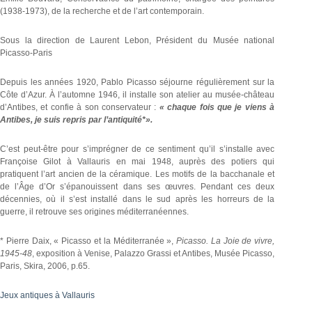
(1938-1973), de la recherche et de l’art contemporain.
Sous la direction de Laurent Lebon, Président du Musée national
Picasso-Paris
Depuis les années 1920, Pablo Picasso séjourne régulièrement sur la
Côte d’Azur. À l’automne 1946, il installe son atelier au musée-château
d’Antibes, et confie à son conservateur :
« chaque fois que je viens à
Antibes, je suis repris par l’antiquité*».
C’est peut-être pour s’imprégner de ce sentiment qu’il s’installe avec
Françoise Gilot à Vallauris en mai 1948, auprès des potiers qui
pratiquent l’art ancien de la céramique. Les motifs de la bacchanale et
de l’Âge d’Or s’épanouissent dans ses œuvres. Pendant ces deux
décennies, où il s’est installé dans le sud après les horreurs de la
guerre, il retrouve ses origines méditerranéennes.
* Pierre Daix, « Picasso et la Méditerranée »,
Picasso. La Joie de vivre,
1945-48
, exposition à Venise, Palazzo Grassi et Antibes, Musée Picasso,
Paris, Skira, 2006, p.65.
Jeux antiques à Vallauris