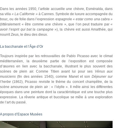
Dans les années 1950, l’artiste accueille une chèvre, Esméralda, dans
sa villa
« La Californie »
à Cannes. Symbole de luxure accompagnée du
bouc, ou de folie dans l’expression espagnole
« estar como una cabra »
(littéralement « être comme une chèvre », que l’on peut traduire par
«
avoir l’esprit qui bat la campagne
»), la chèvre est aussi Amalthée, qui
nourrit Zeus, le dieu des dieux.
La bacchanale et l’Âge d’Or
Toujours inspirée par les retrouvailles de Pablo Picasso avec le climat
méditerranéen, la deuxième partie de l’exposition est composée
d’œuvres en lien avec la bacchanale, illustrant le plus souvent des
scènes de plein air. Comme Titien avant lui pour ses
Vénus aux
musiciens
(fin des années 1540), comme Manet et son
Déjeuner sur
l’herbe
(1862), Picasso revisite le thème du concert champêtre, de la
scène amoureuse de plein air : « l’idylle ». Il mêle ainsi les différentes
époques dans une peinture dont la caractéristique est une touche plus
expressive. La rêverie antique et bucolique se mêle à une exploration
de l’art du passé.
A propos d’Espace Musées