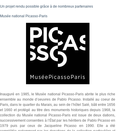
Un projet rendu possible grâce à de nombreux partenaires
Musée national Picasso-Paris
Inauguré en 1985, le Musée national Picasso-Paris abrite le plus riche
ensemble au monde d’oeuvres de Pablo Picasso. Installé au coeur de
Paris, dans le quartier du Marais, au sein de l’hôtel Salé, bâti entre 1656
et 1660 et protégé au titre des monuments historiques depuis 1968, la
collection du Musée national Picasso-Paris est issue de deux dations,
successivement consenties à l’État par les héritiers de Pablo Picasso en
1979 puis par ceux de Jacqueline Picasso en 1990. Elle a été