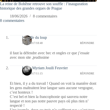
La reine de Bohême retrouve son souffle : l’inauguration
historique des grandes orgues de Prague
18/06/2026
8 commentaires
8 commentaires
la griffe du loup
02/02/2017/18:48
RÉPONDRE
il faut la défendre avec bec et ongles ce que j’essaie
avec mon site ,jeudissime
Laure Myriam Jouili Feuvrier
09/01/2017/11:15
RÉPONDRE
Et bien, il y a du travail ! Quand on voit la manière dont
les gens maltraitent leur langue sans aucune vergogne,
c’est honteux !
C’est bel et bien la francophonie qui sauvera notre
langue et non pas notre pauvre pays où plus rien n’
respecté !
Une journée, deux ou trois n’y suffiront pas ; c’est tous