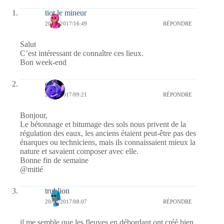
tiot le mineur
20/01/2017/16:49
RÉPONDRE
Salut
C’est intéressant de connaître ces lieux.
Bon week-end
covix
20/01/2017/09:21
RÉPONDRE
Bonjour,
Le bétonnage et bitumage des sols nous privent de la
régulation des eaux, les anciens étaient peut-être pas des
énarques ou techniciens, mais ils connaissaient mieux la
nature et savaient composer avec elle.
Bonne fin de semaine
@mitié
trublion
20/01/2017/08:07
RÉPONDRE
il me semble que les fleuves en débordant ont créé bien