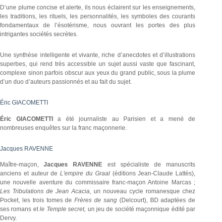
D’une plume concise et alerte, ils nous éclairent sur les enseignements,
les traditions, les rituels, les personnalités, les symboles des courants
fondamentaux de l’ésotérisme, nous ouvrant les portes des plus
intrigantes sociétés secrètes.
Une synthèse intelligente et vivante, riche d’anecdotes et d’illustrations
superbes, qui rend très accessible un sujet aussi vaste que fascinant,
complexe sinon parfois obscur aux yeux du grand public, sous la plume
d’un duo d’auteurs passionnés et au fait du sujet.
Éric GIACOMETTI
Éric GIACOMETTI
a été journaliste au Parisien et a mené de
nombreuses enquêtes sur la franc maçonnerie.
Jacques RAVENNE
Maître-maçon,
Jacques RAVENNE
est spécialiste de manuscrits
anciens et auteur de
L'empire du Graal
(éditions Jean-Claude Lattès),
une nouvelle aventure du commissaire franc-maçon Antoine Marcas ;
Les Tribulations de Jean Acacia,
un nouveau cycle romanesque chez
Pocket, les trois tomes de
Frères de sang
(Delcourt), BD adaptées de
ses romans et
le Temple secret,
un jeu de société maçonnique édité par
Dervy.