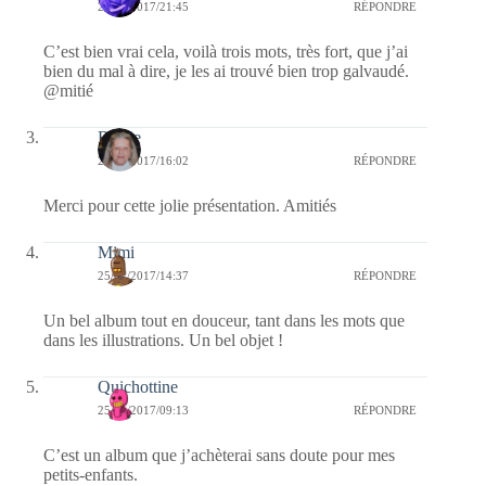
25/01/2017/21:45
RÉPONDRE
C’est bien vrai cela, voilà trois mots, très fort, que j’ai
bien du mal à dire, je les ai trouvé bien trop galvaudé.
@mitié
Renee
25/01/2017/16:02
RÉPONDRE
Merci pour cette jolie présentation. Amitiés
Mimi
25/01/2017/14:37
RÉPONDRE
Un bel album tout en douceur, tant dans les mots que
dans les illustrations. Un bel objet !
Quichottine
25/01/2017/09:13
RÉPONDRE
C’est un album que j’achèterai sans doute pour mes
petits-enfants.