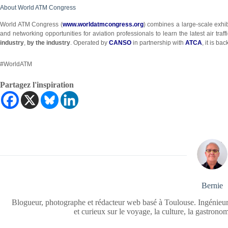
About World ATM Congress
World ATM Congress (
www.worldatmcongress.org
) combines a large-scale exhib
and networking opportunities for aviation professionals to learn the latest air 
industry
,
by the industry
. Operated by
CANSO
in partnership with
ATCA
, it is b
#WorldATM
Partagez l'inspiration
Bernie
Blogueur, photographe et rédacteur web basé à Toulouse. Ingénieur
et curieux sur le voyage, la culture, la gastrono