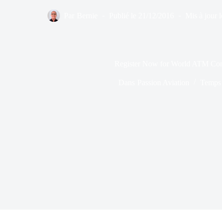
Par
Bernie
Publié le
21/12/2016
Mis à jour l
Register Now for World ATM Con
Dans
Passion Aviation
Temps 