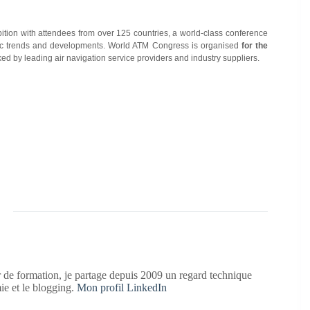
ition with attendees from over 125 countries, a world-class conference
traffic trends and developments. World ATM Congress is organised
for the
acked by leading air navigation service providers and industry suppliers.
 de formation, je partage depuis 2009 un regard technique
mie et le blogging.
Mon profil LinkedIn