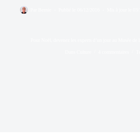
Par
Bernie
Publié le
06/12/2016
Mis à jour le
03/
Pour Noël, devenez les experts d’un jour au Musée de 
Dans
Culture
4 commentaires
T