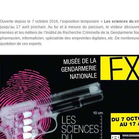
Ouverte depuis le 7 octobre 2016, l’exposition temporaire «
Les sciences du c
jusqu’au 17 avril prochain. Au fur et à mesure du parcours, le visiteur découvr
menées et les métiers de l’Institut de Recherche Criminelle de la Gendarmerie Nati
pharmacien, informaticien, spécialiste des empreintes digitales, etc. De nombreu
quotidien de ces experts.