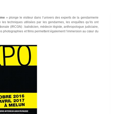
rime
» plonge le visiteur dans l’univers des experts de la gendarmerie
e les techniques utilisées par les gendarmes, les enquêtes qu’ils ont
onale (IRCGN) : balisticien, médecin légiste, anthropologue judiciaire,
ses photographies et films permettent également l’immersion au cœur du