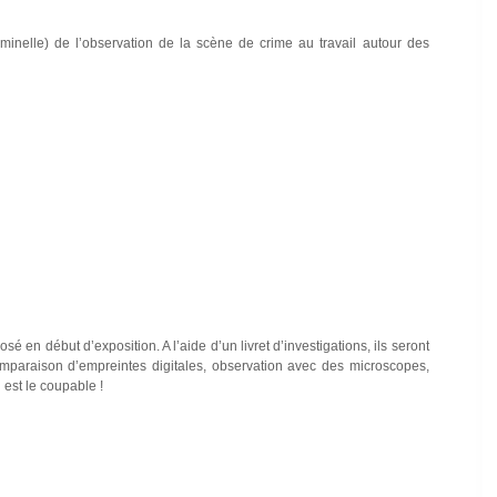
iminelle) de l’observation de la scène de crime au travail autour des
 en début d’exposition. A l’aide d’un livret d’investigations, ils seront
omparaison d’empreintes digitales, observation avec des microscopes,
 est le coupable !