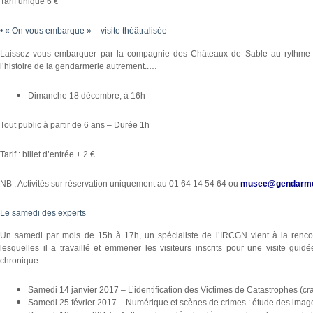
Tarif unique 6 €
• « On vous embarque » – visite théâtralisée
Laissez vous embarquer par la compagnie des Châteaux de Sable au rythme des
l’histoire de la gendarmerie autrement..…
Dimanche 18 décembre, à 16h
Tout public à partir de 6 ans – Durée 1h
Tarif : billet d’entrée + 2 €
NB : Activités sur réservation uniquement au 01 64 14 54 64 ou
musee@gendarmeri
Le samedi des experts
Un samedi par mois de 15h à 17h, un spécialiste de l’IRCGN vient à la rencon
lesquelles il a travaillé et emmener les visiteurs inscrits pour une visite gu
chronique.
Samedi 14 janvier 2017 – L’identification des Victimes de Catastrophes (c
Samedi 25 février 2017 – Numérique et scènes de crimes : étude des image