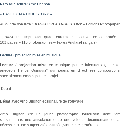
Paroles d’artiste: Arno Brignon
« BASED ON A TRUE STORY »
Autour de son livre :
BASED ON A TRUE STORY
– Editions Photopaper
(18×24 cm – impression quadri chromique – Couverture Cartonnée –
162 pages – 110 photographies – Textes Anglais/Français)
Lecture / projection mise en musique
Lecture / projection mise en musique
par le talentueux guitariste
ariégeois Hélios Quinquis* qui jouera en direct ses compositions
spécialement créées pour ce projet.
Débat
Débat
avec Arno Brignon et signature de l’ouvrage
Arno Brignon est un jeune photographe toulousain dont l’art
s’inscrit dans une articulation entre une volonté documentaire et la
nécessité d’une subjectivité assumée, vibrante et généreuse.