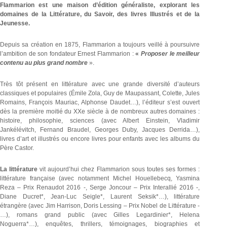
Flammarion est une maison d’édition généraliste, explorant les
domaines de la Littérature, du Savoir, des livres Illustrés et de la
Jeunesse.
Depuis sa création en 1875, Flammarion a toujours veillé à poursuivre
l’ambition de son fondateur Ernest Flammarion :
«
Proposer le meilleur
contenu au plus grand nombre
».
Très tôt présent en littérature avec une grande diversité d’auteurs
classiques et populaires (Émile Zola, Guy de Maupassant, Colette, Jules
Romains, François Mauriac, Alphonse Daudet…), l’éditeur s’est ouvert
dès la première moitié du XXe siècle à de nombreux autres domaines :
histoire, philosophie, sciences (avec Albert Einstein, Vladimir
Jankélévitch, Fernand Braudel, Georges Duby, Jacques Derrida…),
livres d’art et illustrés ou encore livres pour enfants avec les albums du
Père Castor.
La littérature
vit aujourd’hui chez Flammarion sous toutes ses formes :
littérature française (avec notamment Michel Houellebecq, Yasmina
Reza – Prix Renaudot 2016 -, Serge Joncour – Prix Interallié 2016 -,
Diane Ducret*, Jean-Luc Seigle*, Laurent Seksik*…), littérature
étrangère (avec Jim Harrison, Doris Lessing – Prix Nobel de Littérature -
…), romans grand public (avec Gilles Legardinier*, Helena
Noguerra*…), enquêtes, thrillers, témoignages, biographies et