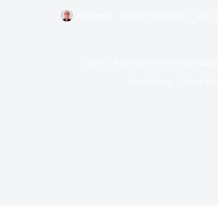
Par
Bernie
Publié le
18/12/2016
Mis à j
CIPAC : Retour sur les rendez-vous marqu
Dans
Culture
Temps de l