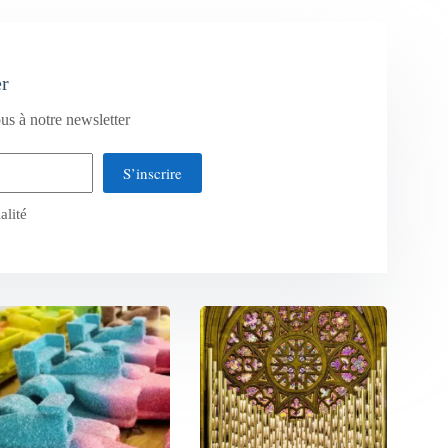
er
us à notre newsletter
S’inscrire
alité