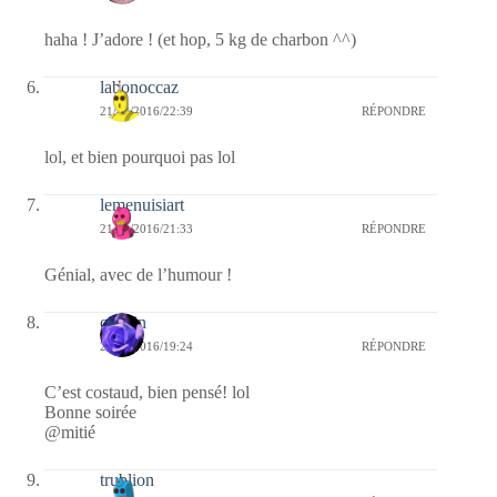
haha ! J’adore ! (et hop, 5 kg de charbon ^^)
labonoccaz
21/12/2016/22:39
RÉPONDRE
lol, et bien pourquoi pas lol
lemenuisiart
21/12/2016/21:33
RÉPONDRE
Génial, avec de l’humour !
cauvin
21/12/2016/19:24
RÉPONDRE
C’est costaud, bien pensé! lol
Bonne soirée
@mitié
trublion