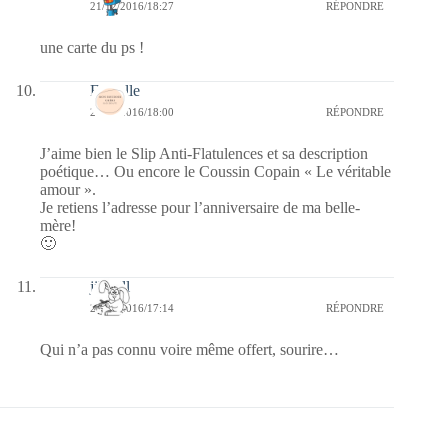
21/12/2016/18:27
RÉPONDRE
une carte du ps !
Esthelle
21/12/2016/18:00
RÉPONDRE
J’aime bien le Slip Anti-Flatulences et sa description
poétique… Ou encore le Coussin Copain « Le véritable
amour ».
Je retiens l’adresse pour l’anniversaire de ma belle-
mère!
🙂
jill bill
21/12/2016/17:14
RÉPONDRE
Qui n’a pas connu voire même offert, sourire…