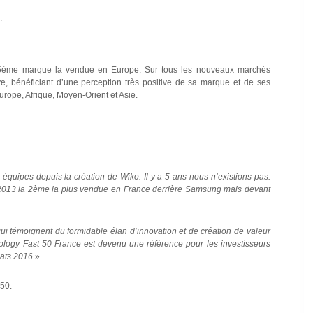
.
a 5ème marque la vendue en Europe. Sur tous les nouveaux marchés
e, bénéficiant d’une perception très positive de sa marque et de ses
rope, Afrique, Moyen-Orient et Asie.
équipes depuis la création de Wiko. Il y a 5 ans nous n’existions pas.
2013 la 2ème la plus vendue en France derrière Samsung mais devant
 témoignent du formidable élan d’innovation et de création de valeur
nology Fast 50 France est devenu une référence pour les investisseurs
réats 2016
»
 50.