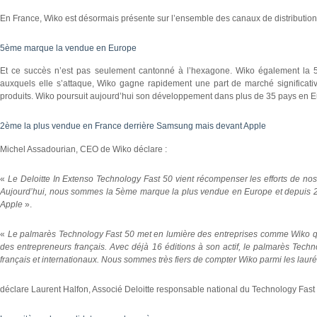
En France, Wiko est désormais présente sur l’ensemble des canaux de distribution
5ème marque la vendue en Europe
Et ce succès n’est pas seulement cantonné à l’hexagone. Wiko également l
auxquels elle s’attaque, Wiko gagne rapidement une part de marché significativ
produits. Wiko poursuit aujourd’hui son développement dans plus de 35 pays en Eu
2ème la plus vendue en France derrière Samsung mais devant Apple
Michel Assadourian, CEO de Wiko déclare :
«
Le Deloitte In Extenso Technology Fast 50 vient récompenser les efforts de nos 
Aujourd’hui, nous sommes la 5ème marque la plus vendue en Europe et depuis 
Apple
».
«
Le palmarès Technology Fast 50 met en lumière des entreprises comme Wiko qui
des entrepreneurs français. Avec déjà 16 éditions à son actif, le palmarès Tech
français et internationaux. Nous sommes très fiers de compter Wiko parmi les lau
déclare Laurent Halfon, Associé Deloitte responsable national du Technology Fast