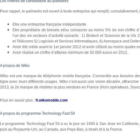
Les critères de candidature au plamarès
Pour rappel, le palmarès est ouvert à toute entreprise qui remplit, cumulativement, 
Etre une entreprise française indépendante
Etre propriétaire de brevets et/ou consacrer au moins 5% de son chiffre 
l’un des six secteurs d’activité suivants : 1) Biotech et Sciences de la Vi
et Télécoms 5) Logiciels et Services Informatiques, 6) Aerospace and Defe
Avoir été créée avant le 1er janvier 2012 et avoir clôturé au moins quatre
Avoir réalisé un chiffre d’affaires minimum de 50 000 euros en 2012.
A propos de Wiko
Wiko est une marque de téléphonie mobile française. Connectée aux besoins d
ligne avec leurs différents usages. Wiko c’est aussi une vision décalée, affranchi
2013, la 2e marque de mobiles la plus vendues en France (Hors opérateurs, Sour
Pour en savoir plus :
fr.wikomobile.com
A propos du programme Technology Fast 50
Le programme Technology Fast 50 a vu le jour en 1995 à San Jose en Californie, co
puis au Royaume-Uni, au Canada, aux Pays-Bas, à Israël et à la France.