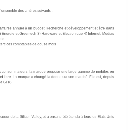
l’ensemble des critères suivants :
d’affaires annuel à un budget Recherche et développement et être dans
e 2) Energie et Greentech 3) Hardware et Electronique 4) Internet, Médias
nse.
 exercices comptables de douze mois
es consommateurs, la marque propose une large gamme de mobiles en
e et libre. La marque a changé la donne sur son marché. Elle est, depuis
ce GFK).
eur de la Silicon Valley, et a ensuite été étendu à tous les Etats-Unis