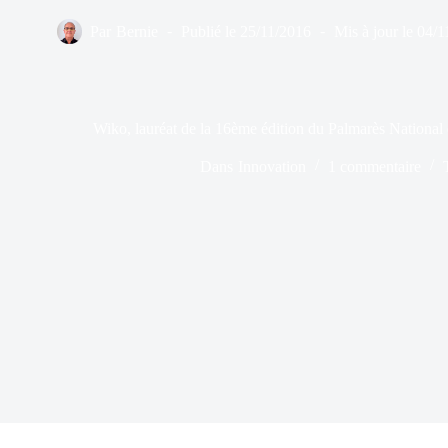
Par
Bernie
Publié le
25/11/2016
Mis à jour le
04/1
Wiko, lauréat de la 16ème édition du Palmarès National
Dans
Innovation
1 commentaire