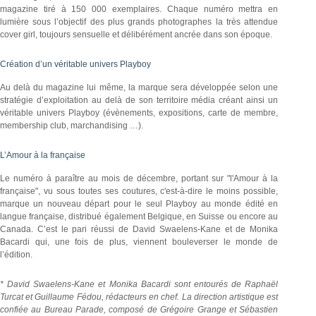
magazine tiré à 150 000 exemplaires. Chaque numéro mettra en
lumière sous l’objectif des plus grands photographes la très attendue
cover girl, toujours sensuelle et délibérément ancrée dans son époque.
Création d’un véritable univers Playboy
Au delà du magazine lui même, la marque sera développée selon une
stratégie d’exploitation au delà de son territoire média créant ainsi un
véritable univers Playboy (évènements, expositions, carte de membre,
membership club, marchandising …).
L’Amour à la française
Le numéro à paraître au mois de décembre, portant sur "l'Amour à la
française", vu sous toutes ses coutures, c'est-à-dire le moins possible,
marque un nouveau départ pour le seul Playboy au monde édité en
langue française, distribué également Belgique, en Suisse ou encore au
Canada. C’est le pari réussi de David Swaelens-Kane et de Monika
Bacardi qui, une fois de plus, viennent bouleverser le monde de
l’édition.
* David Swaelens-Kane et Monika Bacardi sont entourés de Raphaël
Turcat et Guillaume Fédou, rédacteurs en chef. La direction artistique est
confiée au Bureau Parade, composé de Grégoire Grange et Sébastien