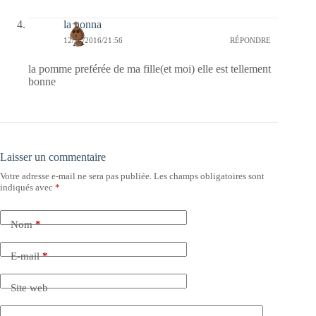
la nonna
12/11/2016/21:56
RÉPONDRE
la pomme preférée de ma fille(et moi) elle est tellement
bonne
Laisser un commentaire
Votre adresse e-mail ne sera pas publiée.
Les champs obligatoires sont
indiqués avec
*
Nom
*
E-mail
*
Site web