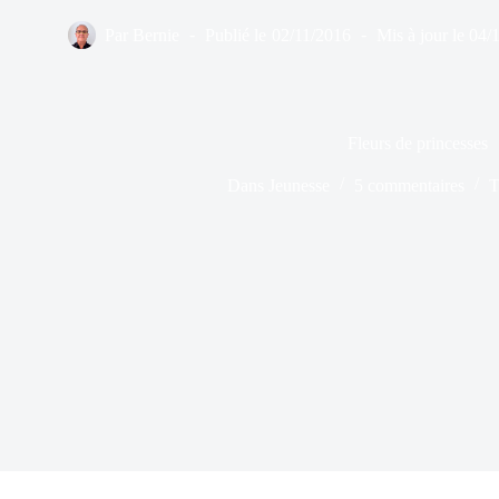
Par
Bernie
Publié le
02/11/2016
Mis à jour le
04/
Fleurs de princesses
Dans
Jeunesse
5 commentaires
T