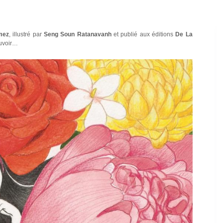
mez
, illustré par
Seng Soun Ratanavanh
et publié aux éditions
De La
ouvoir…