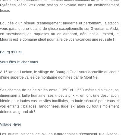
Pyrénées, découvrez cette station conviviale dans un environnement
boisé.
Equipée d’un réseau d’enneigement moderne et performant, la station
vous garantit une qualité de glisse exceptionnelle sur 3 versants. A ski,
en snowboard, en raquettes ou en airboard, débutant ou expert, le
Mourtis est le domaine idéal pour faire de vos vacances une réussite !
Bourg d’Oueil
Vous êtes ici chez vous
A 15 km de Luchon, le village de Bourg d’Oueil vous accueille au coeur
d’une superbe vallée de montagne dominée par le Mont Né.
Ses champs de neige situés entre 1 350 et 1 660 mètres d’altitude, sa
dimension à taille humaine, ses « petits prix », en font une destination
idéale pour toutes vos activités familiales, en toute sécurité pour vous et
vos enfants : balades, randonnées, luge, ski alpin ou tout simplement
détente au grand air !
Village Hiver
Les quatre stations de ski haut-garonnaises s’exposent rue Alsace-