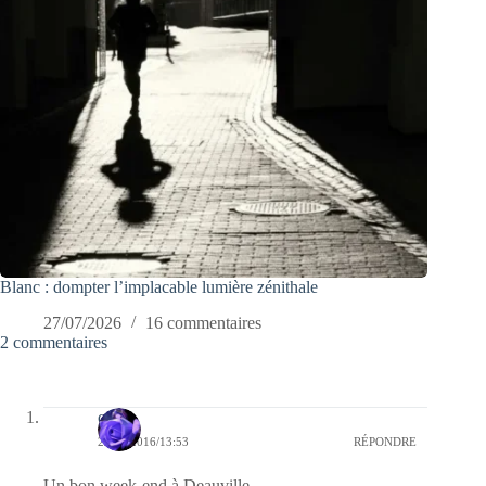
Blanc : dompter l’implacable lumière zénithale
27/07/2026
16 commentaires
2 commentaires
covix
29/10/2016/13:53
RÉPONDRE
Un bon week-end à Deauville.