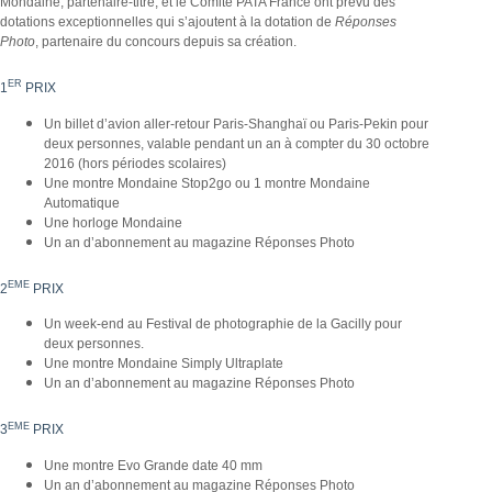
Mondaine, partenaire-titre, et le Comité PATA France ont prévu des
dotations exceptionnelles qui s’ajoutent à la dotation de
Réponses
Photo
, partenaire du concours depuis sa création.
ER
1
PRIX
Un billet d’avion aller-retour Paris-Shanghaï ou Paris-Pekin pour
deux personnes, valable pendant un an à compter du 30 octobre
2016 (hors périodes scolaires)
Une montre Mondaine Stop2go ou 1 montre Mondaine
Automatique
Une horloge Mondaine
Un an d’abonnement au magazine Réponses Photo
EME
2
PRIX
Un week-end au Festival de photographie de la Gacilly pour
deux personnes.
Une montre Mondaine Simply Ultraplate
Un an d’abonnement au magazine Réponses Photo
EME
3
PRIX
Une montre Evo Grande date 40 mm
Un an d’abonnement au magazine Réponses Photo