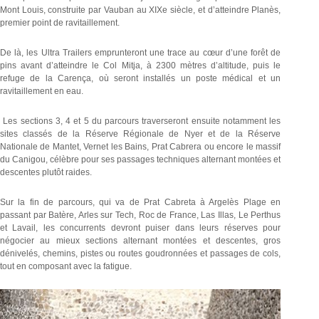
Mont Louis, construite par Vauban au XIXe siècle, et d’atteindre Planès,
premier point de ravitaillement.
De là, les Ultra Trailers emprunteront une trace au cœur d’une forêt de
pins avant d’atteindre le Col Mitja, à 2300 mètres d’altitude, puis le
refuge de la Carença, où seront installés un poste médical et un
ravitaillement en eau.
Les sections 3, 4 et 5 du parcours traverseront ensuite notamment les
sites classés de la Réserve Régionale de Nyer et de la Réserve
Nationale de Mantet, Vernet les Bains, Prat Cabrera ou encore le massif
du Canigou, célèbre pour ses passages techniques alternant montées et
descentes plutôt raides.
Sur la fin de parcours, qui va de Prat Cabreta à Argelès Plage en
passant par Batère, Arles sur Tech, Roc de France, Las Illas, Le Perthus
et Lavail, les concurrents devront puiser dans leurs réserves pour
négocier au mieux sections alternant montées et descentes, gros
dénivelés, chemins, pistes ou routes goudronnées et passages de cols,
tout en composant avec la fatigue.