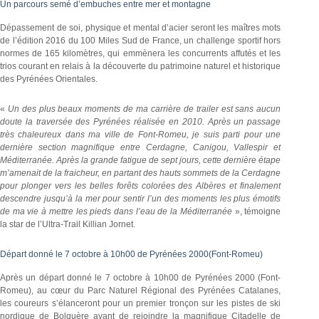
Un parcours semé d’embuches entre mer et montagne
Dépassement de soi, physique et mental d’acier seront les maîtres mots
de l’édition 2016 du 100 Miles Sud de France, un challenge sportif hors
normes de 165 kilomètres, qui emmènera les concurrents affutés et les
trios courant en relais à la découverte du patrimoine naturel et historique
des Pyrénées Orientales.
«
Un des plus beaux moments de ma carrière de trailer est sans aucun
doute la traversée des Pyrénées réalisée en 2010. Après un passage
très chaleureux dans ma ville de Font-Romeu, je suis parti pour une
dernière section magnifique entre Cerdagne, Canigou, Vallespir et
Méditerranée. Après la grande fatigue de sept jours, cette dernière étape
m’amenait de la fraicheur, en partant des hauts sommets de la Cerdagne
pour plonger vers les belles forêts colorées des Albères et finalement
descendre jusqu’à la mer pour sentir l’un des moments les plus émotifs
de ma vie à mettre les pieds dans l’eau de la Méditerranée
», témoigne
la star de l’Ultra-Trail Killian Jornet.
Départ donné le 7 octobre à 10h00 de Pyrénées 2000(Font-Romeu)
Après un départ donné le 7 octobre à 10h00 de Pyrénées 2000 (Font-
Romeu), au cœur du Parc Naturel Régional des Pyrénées Catalanes,
les coureurs s’élanceront pour un premier tronçon sur les pistes de ski
nordique de Bolquère avant de rejoindre la magnifique Citadelle de